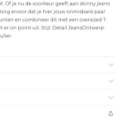
t. Of je nu de voorkeur geeft aan skinny jeans
zorg ervoor dat je hier jouw onmisbare paar
punten en combineer dit met een oversized T-
et er on point uit. Stijl: Detail JeansOntwerp:
ulier
gt UK maat M/32
€7.99
 heeft 21 dagen vanaf de dag dat u het ontvangt
€17.99
es aanbieden voor modieuze gezichtsmaskers,