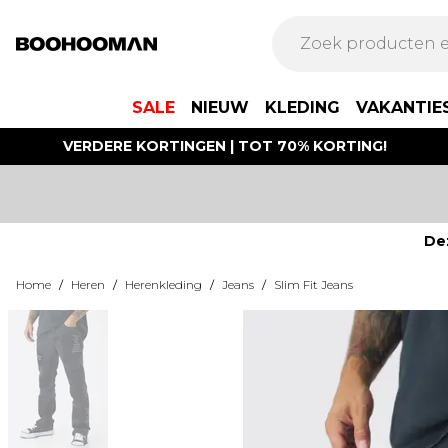
SALE
NIEUW
KLEDING
VAKANTIE
VERDERE KORTINGEN | TOT 70% KORTING!
De
Home
/
Heren
/
Herenkleding
/
Jeans
/
Slim Fit Jeans