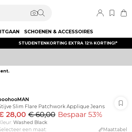
ITGAAN
SCHOENEN & ACCESSOIRES
STUDENTENKORTING EXTRA 12% KORTING!*
ent.
boohooMAN
Stijve Slim Flare Patchwork Applique Jeans
€ 28,00
€ 60,00
Bespaar 53%
Kleur
:
Washed Black
Selecteer een maat
:
Maattabel