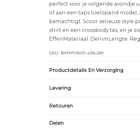
perfect voor je volgende avondje ui
of aan een taps toelopend model, 
bemachtigt. Scoor serieuze style 
shirt en een crossbody tas, en je zi
EffenMateriaal: DenimLengte: Reg
SKU:
BMM91809-436-281
Productdetails En Verzorging
100% katoen. Model is 6'1 en draa
Levering
Standaardlevering Nederland
Retouren
Tot 5 werkdagen
Is er iets niet helemaal in orde? U
Delen
Expressdienst Nederland
om iets terug te sturen.
2 werkdagen.
Let op, we kunnen geen restituti