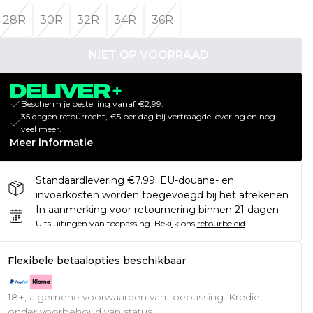
28R
30R
32R
34R
36R
NIET OP VOORRAAD
Bescherm je bestelling vanaf €2,99.
35 dagen retourrecht, €5 per dag bij vertraagde levering en nog
veel meer.
Meer informatie
Standaardlevering €7.99. EU-douane- en
invoerkosten worden toegevoegd bij het afrekenen
In aanmerking voor retournering binnen 21 dagen
Uitsluitingen van toepassing.
Bekijk ons
retourbeleid
Flexibele betaalopties beschikbaar
18+, algemene voorwaarden van toepassing. Krediet
onder voorbehoud van status