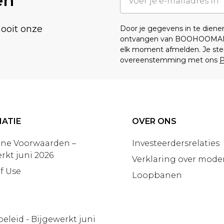
en
nooit onze
Door je gegevens in te dien
ontvangen van BOOHOOMA
elk moment afmelden. Je ste
overeenstemming met ons
P
ATIE
OVER ONS
ne Voorwaarden –
Investeerdersrelaties
rkt juni 2026
Verklaring over moder
f Use
Loopbanen
beleid - Bijgewerkt juni