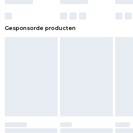
verpakking zitten. Dit heeft geen invloed op uw
wettelijke rechten.
Klik
hier
om ons volledige retourbeleid te
Gesponsorde producten
bekijken.