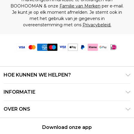
BOOHOOMAN & onze
Familie van Merken
per e-mail.
Je kunt je op elk moment afmelden. Je stemt ook in
met het gebruik van je gegevens in
overeenstemming met ons
Privacybeleid.
HOE KUNNEN WE HELPEN?
Klantenservice
INFORMATIE
Contact Opnemen
Algemene Voorwaarden – Bijgewerkt juni 2026
Retourneer uw bestelling
OVER ONS
Terms of Use
Bezorginformatie
Investeerdersrelaties
Klarna
Retourbeleid – Bijgewerkt mei 2026
Download onze app
Verklaring over moderne slavernij
PayPal