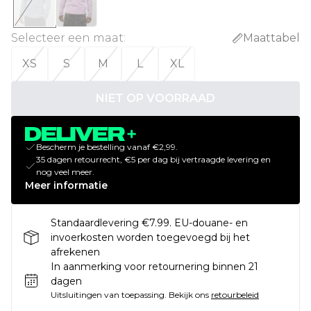
Selecteer een maat
:
Maattabel
XS
S
M
L
XL
NIET OP VOORRAAD
Bescherm je bestelling vanaf €2,99.
35 dagen retourrecht, €5 per dag bij vertraagde levering en
nog veel meer.
Meer informatie
Standaardlevering €7.99. EU-douane- en
invoerkosten worden toegevoegd bij het
afrekenen
In aanmerking voor retournering binnen 21
dagen
Uitsluitingen van toepassing.
Bekijk ons
retourbeleid