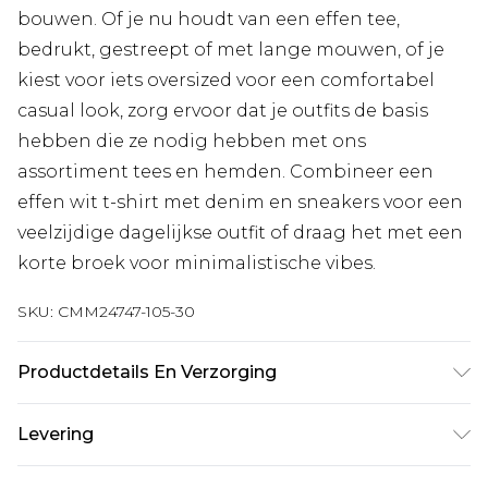
bouwen. Of je nu houdt van een effen tee,
bedrukt, gestreept of met lange mouwen, of je
kiest voor iets oversized voor een comfortabel
casual look, zorg ervoor dat je outfits de basis
hebben die ze nodig hebben met ons
assortiment tees en hemden. Combineer een
effen wit t-shirt met denim en sneakers voor een
veelzijdige dagelijkse outfit of draag het met een
korte broek voor minimalistische vibes.
SKU:
CMM24747-105-30
Productdetails En Verzorging
100% Katoen. Model is 1,85m & draagt UK maat
Levering
M/32
Standaardlevering Nederland
€7.99