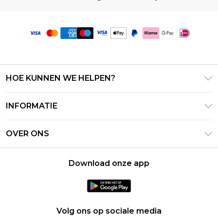
HOE KUNNEN WE HELPEN?
Klantenservice
INFORMATIE
Contact Opnemen
Algemene Voorwaarden – Bijgewerkt juni 2026
Retourneer uw bestelling
OVER ONS
Terms of Use
Bezorginformatie
Investeerdersrelaties
Klarna
Retourbeleid – Bijgewerkt mei 2026
Download onze app
Verklaring over moderne slavernij
PayPal
Maatgids
Loopbanen
Privacybeleid - Bijgewerkt juni 2026
Over cookies
Volg ons op sociale media