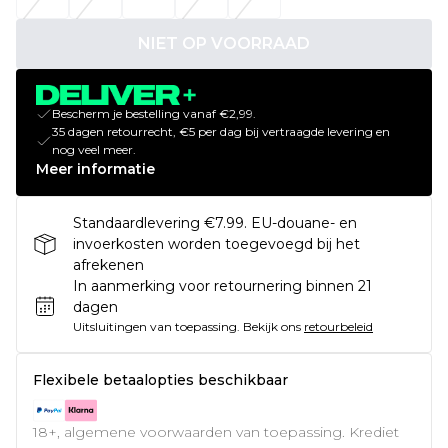
NIET OP VOORRAAD
Bescherm je bestelling vanaf €2,99.
35 dagen retourrecht, €5 per dag bij vertraagde levering en
nog veel meer.
Meer informatie
Standaardlevering €7.99. EU-douane- en
invoerkosten worden toegevoegd bij het
afrekenen
In aanmerking voor retournering binnen 21
dagen
Uitsluitingen van toepassing.
Bekijk ons
retourbeleid
Flexibele betaalopties beschikbaar
18+, algemene voorwaarden van toepassing. Krediet