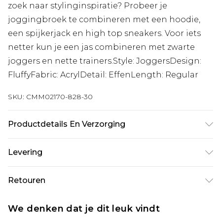
zoek naar stylinginspiratie? Probeer je
joggingbroek te combineren met een hoodie,
een spijkerjack en high top sneakers. Voor iets
netter kun je een jas combineren met zwarte
joggers en nette trainers.Style: JoggersDesign:
FluffyFabric: AcrylDetail: EffenLength: Regular
SKU:
CMM02170-828-30
Productdetails En Verzorging
100% Acryl. Model is 6'1 en draagt UK maat M/32
Levering
Standaardlevering Nederland
€7.99
Retouren
Tot 5 werkdagen
Is er iets niet helemaal in orde? U heeft 21 dagen
Expressdienst Nederland
€17.99
We denken dat je dit leuk vindt
vanaf de dag dat u het ontvangt om iets terug te
2 werkdagen.