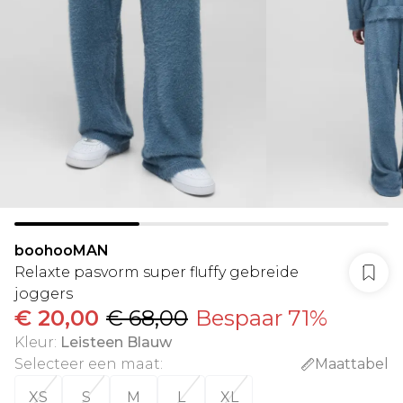
boohooMAN
Relaxte pasvorm super fluffy gebreide
joggers
€ 20,00
€ 68,00
Bespaar 71%
Kleur
:
Leisteen Blauw
Selecteer een maat
:
Maattabel
XS
S
M
L
XL