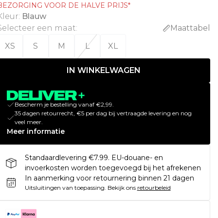
BEZORGING VOOR DE HALVE PRIJS*
Kleur
:
Blauw
Selecteer een maat
:
Maattabel
XS
S
M
L
XL
IN WINKELWAGEN
Bescherm je bestelling vanaf €2,99.
35 dagen retourrecht, €5 per dag bij vertraagde levering en nog
veel meer.
Meer informatie
Standaardlevering €7.99. EU-douane- en
invoerkosten worden toegevoegd bij het afrekenen
In aanmerking voor retournering binnen 21 dagen
Uitsluitingen van toepassing.
Bekijk ons
retourbeleid