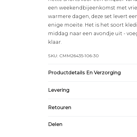
een weekendbijeenkomst met vrie
warmere dagen, deze set levert e
enige moeite. Het is het soort kle
middag naar een avondje uit - voe
klaar.
SKU:
CMM26435-106-30
Productdetails En Verzorging
Model is 1,85 m & draagt UK maat M/
Levering
Standaardlevering Nederland
Retouren
Tot 5 werkdagen
Is er iets niet helemaal in orde? U
Delen
Expressdienst Nederland
om iets terug te sturen.
2 werkdagen.