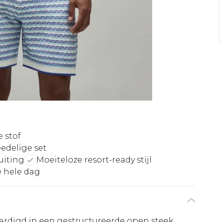
 stof
edelige set
uiting
Moeiteloze resort-ready stijl
e hele dag
vaardigd in een gestructureerde open steek