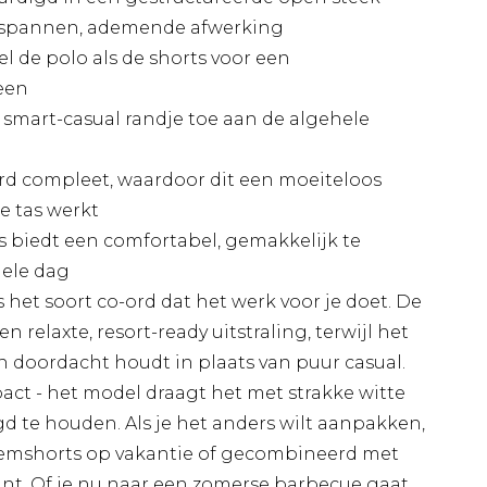
ntspannen, ademende afwerking
l de polo als de shorts voor een
een
smart-casual randje toe aan de algehele
rd compleet, waardoor dit een moeiteloos
de tas werkt
rts biedt een comfortabel, gemakkelijk te
hele dag
 het soort co-ord dat het werk voor je doet. De
 relaxte, resort-ready uitstraling, terwijl het
n doordacht houdt in plaats van puur casual.
pact - het model draagt het met strakke witte
gd te houden. Als je het anders wilt aanpakken,
wemshorts op vakantie of gecombineerd met
ant. Of je nu naar een zomerse barbecue gaat,