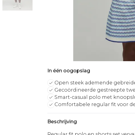
In één oogopslag
Open steek ademende gebreide
Gecoördineerde gestreepte twe
Smart-casual polo met knoopsl
Comfortabele regular fit voor d
Beschrijving
Regular fit polo en shorts set ver