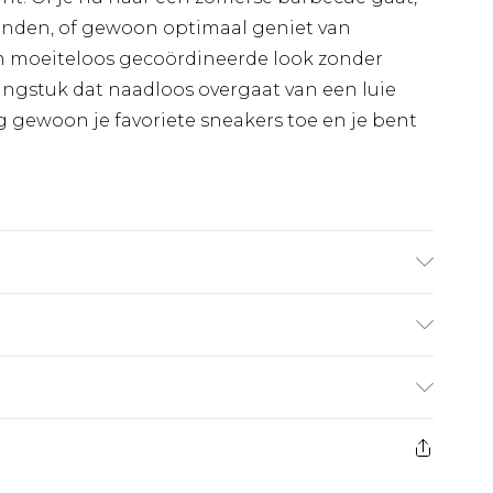
nden, of gewoon optimaal geniet van
en moeiteloos gecoördineerde look zonder
dingstuk dat naadloos overgaat van een luie
g gewoon je favoriete sneakers toe en je bent
32. 100% Acryl.
€7.99
 heeft 21 dagen vanaf de dag dat u het ontvangt
€17.99