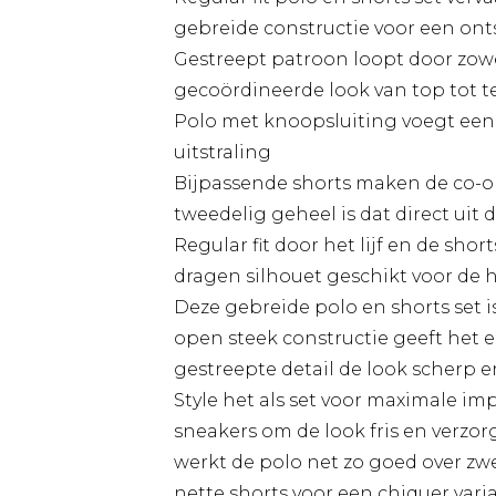
gebreide constructie voor een o
Gestreept patroon loopt door zowe
gecoördineerde look van top tot t
Polo met knoopsluiting voegt een 
uitstraling
Bijpassende shorts maken de co-o
tweedelig geheel is dat direct uit 
Regular fit door het lijf en de sho
dragen silhouet geschikt voor de 
Deze gebreide polo en shorts set is
open steek constructie geeft het een
gestreepte detail de look scherp e
Style het als set voor maximale im
sneakers om de look fris en verzor
werkt de polo net zo goed over z
nette shorts voor een chiquer vari