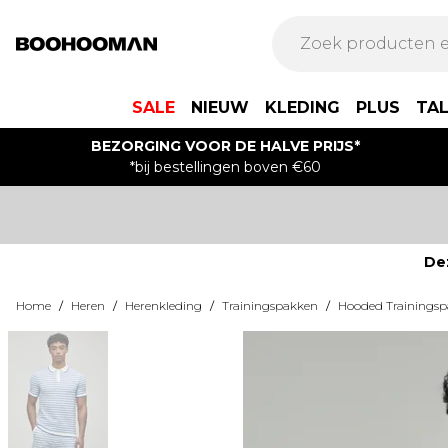
SALE
NIEUW
KLEDING
PLUS
TA
BEZORGING VOOR DE HALVE PRIJS*
*bij bestellingen boven €60
De
Home
/
Heren
/
Herenkleding
/
Trainingspakken
/
Hooded Trainings