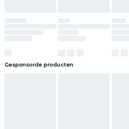
originele labels eraan bevestigd. Schoenen
moeten ook binnenshuis worden gepast.
Huishoudelijke artikelen, zoals beddengoed,
matrassen, toppers en kussens, moeten
ongebruikt zijn en in de originele, ongeopende
verpakking zitten. Dit heeft geen invloed op uw
wettelijke rechten.
Klik
hier
om ons volledige retourbeleid te
Gesponsorde producten
bekijken.