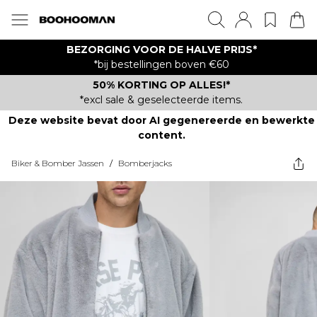
BEZORGING VOOR DE HALVE PRIJS*
*bij bestellingen boven €60
50% KORTING OP ALLES!*
*excl sale & geselecteerde items.
Deze website bevat door AI gegenereerde en bewerkte
content.
Biker & Bomber Jassen
/
Bomberjacks