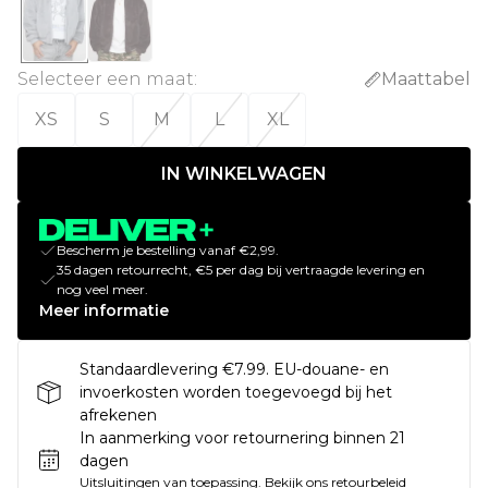
Selecteer een maat
:
Maattabel
XS
S
M
L
XL
IN WINKELWAGEN
Bescherm je bestelling vanaf €2,99.
35 dagen retourrecht, €5 per dag bij vertraagde levering en
nog veel meer.
Meer informatie
Standaardlevering €7.99. EU-douane- en
invoerkosten worden toegevoegd bij het
afrekenen
In aanmerking voor retournering binnen 21
dagen
Uitsluitingen van toepassing.
Bekijk ons
retourbeleid