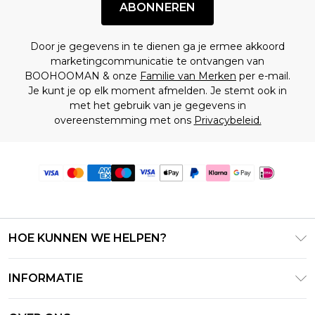
ABONNEREN
Door je gegevens in te dienen ga je ermee akkoord
marketingcommunicatie te ontvangen van
BOOHOOMAN & onze
Familie van Merken
per e-mail.
Je kunt je op elk moment afmelden. Je stemt ook in
met het gebruik van je gegevens in
overeenstemming met ons
Privacybeleid.
HOE KUNNEN WE HELPEN?
Klantenservice
INFORMATIE
Contact Opnemen
Algemene Voorwaarden – Bijgewerkt juni 2026
Retourneer uw bestelling