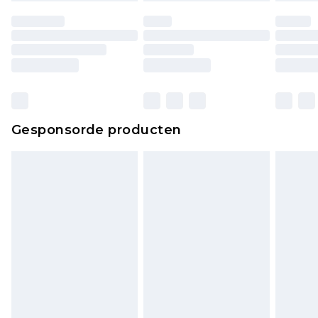
Huishoudelijke artikelen, zoals beddengoed,
matrassen, toppers en kussens, moeten
ongebruikt zijn en in de originele, ongeopende
verpakking zitten. Dit heeft geen invloed op uw
wettelijke rechten.
Klik
hier
om ons volledige retourbeleid te
Gesponsorde producten
bekijken.