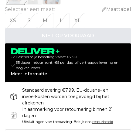
Selecteer een maat
:
Maattabel
XS
S
M
L
XL
NIET OP VOORRAAD
Bescherm je bestelling vanaf €2,99.
35 dagen retourrecht, €5 per dag bij vertraagde levering en
nog veel meer.
Meer informatie
Standaardlevering €7.99. EU-douane- en
invoerkosten worden toegevoegd bij het
afrekenen
In aanmerking voor retournering binnen 21
dagen
Uitsluitingen van toepassing.
Bekijk ons
retourbeleid