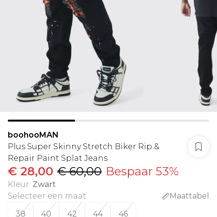
boohooMAN
Plus Super Skinny Stretch Biker Rip &
Repair Paint Splat Jeans
€ 28,00
€ 60,00
Bespaar 53%
Kleur
:
Zwart
Selecteer een maat
:
Maattabel
38
40
42
44
46