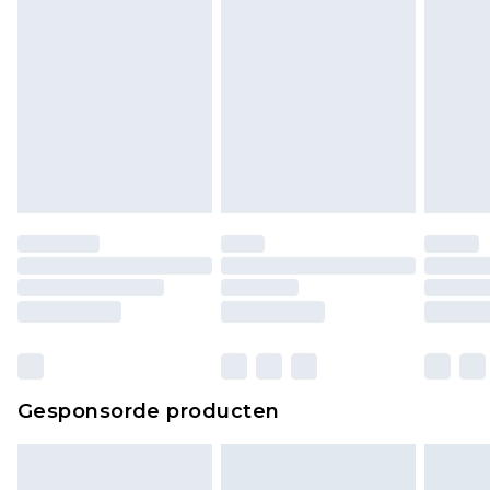
piercingsieraden, seksspeeltjes, en badkleding of
lingerie als de hygiënezegel niet op zijn plaats zit
of is verbroken.
Schoenen en/of kledingstukken moeten
ongedragen en ongewassen zijn met de
originele labels eraan bevestigd. Schoenen
moeten ook binnenshuis worden gepast.
Huishoudelijke artikelen, zoals beddengoed,
matrassen, toppers en kussens, moeten
ongebruikt zijn en in de originele, ongeopende
verpakking zitten. Dit heeft geen invloed op uw
wettelijke rechten.
Klik
hier
om ons volledige retourbeleid te
Gesponsorde producten
bekijken.