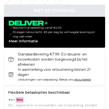
NIET OP VOORRAAD
Bescherm je bestelling vanaf €2,99.
35 dagen retourrecht, €5 per dag bij vertraagde levering en
nog veel meer.
Meer informatie
Standaardlevering €7.99. EU-douane- en
invoerkosten worden toegevoegd bij het
afrekenen
In aanmerking voor retournering binnen 21
dagen
Uitsluitingen van toepassing.
Bekijk ons
retourbeleid
Flexibele betaalopties beschikbaar
18+, algemene voorwaarden van toepassing. Krediet