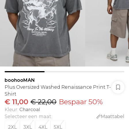
boohooMAN
Plus Oversized Washed Renaissance Print T-
Shirt
€ 11,00
€ 22,00
Bespaar 50%
Kleur
:
Charcoal
Selecteer een maat
:
Maattabel
2XL
3XL
4XL
5XL