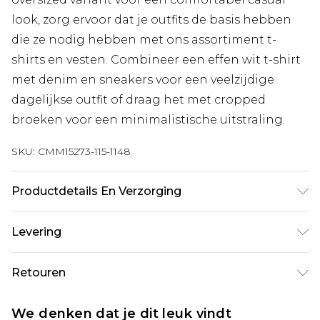
look, zorg ervoor dat je outfits de basis hebben
die ze nodig hebben met ons assortiment t-
shirts en vesten. Combineer een effen wit t-shirt
met denim en sneakers voor een veelzijdige
dagelijkse outfit of draag het met cropped
broeken voor een minimalistische uitstraling.
SKU:
CMM15273-115-1148
Productdetails En Verzorging
100% katoen. Model is 6'1 en draagt UK maat
Levering
3XL/42
Standaardlevering Nederland
€7.99
Retouren
Tot 5 werkdagen
Is er iets niet helemaal in orde? U heeft 21 dagen
Expressdienst Nederland
€17.99
We denken dat je dit leuk vindt