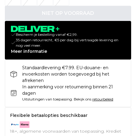
NIET OP VOORRAAD
Bescherm je bestelling vanaf €2,99.
35 dagen retourrecht, €5 per dag bij vertraagde levering en
nog veel meer.
Meer informatie
Standaardlevering €7.99. EU-douane- en
invoerkosten worden toegevoegd bij het
afrekenen
In aanmerking voor retournering binnen 21
dagen
Uitsluitingen van toepassing.
Bekijk ons
retourbeleid
Flexibele betaalopties beschikbaar
18+, algemene voorwaarden van toepassing. Krediet