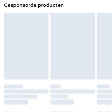
Klik
hier
om ons volledige retourbeleid te
Gesponsorde producten
bekijken.