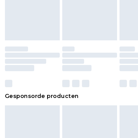
of is verbroken.
Schoenen en/of kledingstukken moeten
ongedragen en ongewassen zijn met de
originele labels eraan bevestigd. Schoenen
moeten ook binnenshuis worden gepast.
Huishoudelijke artikelen, zoals beddengoed,
matrassen, toppers en kussens, moeten
ongebruikt zijn en in de originele, ongeopende
verpakking zitten. Dit heeft geen invloed op uw
wettelijke rechten.
Klik
hier
om ons volledige retourbeleid te
Gesponsorde producten
bekijken.