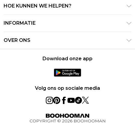
HOE KUNNEN WE HELPEN?
Klantenservice
INFORMATIE
Contact Opnemen
Algemene Voorwaarden – Bijgewerkt juni 2026
Retourneer uw bestelling
OVER ONS
Terms of Use
Bezorginformatie
Investeerdersrelaties
Klarna
Retourbeleid – Bijgewerkt mei 2026
Download onze app
Verklaring over moderne slavernij
PayPal
Maatgids
Loopbanen
Privacybeleid - Bijgewerkt juni 2026
Over cookies
Volg ons op sociale media
Studentenkorting
BOOHOOMAN App
Winactie Ultiem Techpakket Augustus 2026
COPYRIGHT ©
2026
BOOHOOMAN