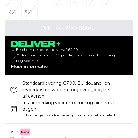
4XL
5XL
NIET OP VOORRAAD
Bescherm je bestelling vanaf €2,99.
35 dagen retourrecht, €5 per dag bij vertraagde levering en
nog veel meer.
Meer informatie
Standaardlevering €7.99. EU-douane- en
invoerkosten worden toegevoegd bij het
afrekenen
In aanmerking voor retournering binnen 21
dagen
Uitsluitingen van toepassing.
Bekijk ons
retourbeleid