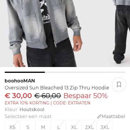
boohooMAN
Oversized Sun Bleached 13 Zip Thru Hoodie
€ 30,00
€ 60,00
Bespaar 50%
EXTRA 10% KORTING | CODE: EXTRATEN
Kleur
:
Houtskool
Selecteer een maat
:
Maattabel
XS
S
M
L
XL
2XL
3XL