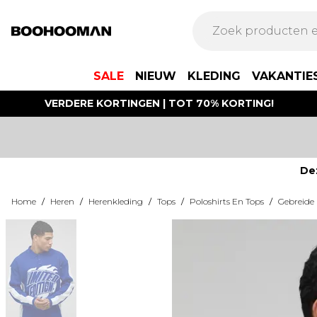
SALE
NIEUW
KLEDING
VAKANTIE
VERDERE KORTINGEN | TOT 70% KORTING!
De
Home
/
Heren
/
Herenkleding
/
Tops
/
Poloshirts En Tops
/
Gebreide 