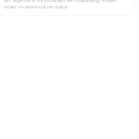
18+, algemene voorwaarden van toepassing. Krediet
onder voorbehoud van status