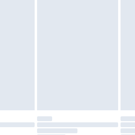
igd. Schoenen moeten ook binnenshuis worden
 zoals beddengoed, matrassen, toppers en
en in de originele, ongeopende verpakking
w wettelijke rechten.
leid te bekijken.