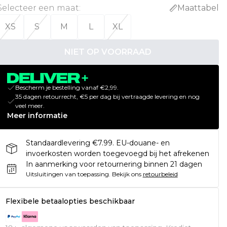
Selecteer een maat
:
Maattabel
XS
S
M
L
XL
NIET OP VOORRAAD
Bescherm je bestelling vanaf €2,99.
35 dagen retourrecht, €5 per dag bij vertraagde levering en nog
veel meer.
Meer informatie
Standaardlevering €7.99. EU-douane- en
invoerkosten worden toegevoegd bij het afrekenen
In aanmerking voor retournering binnen 21 dagen
Uitsluitingen van toepassing.
Bekijk ons
retourbeleid
Flexibele betaalopties beschikbaar