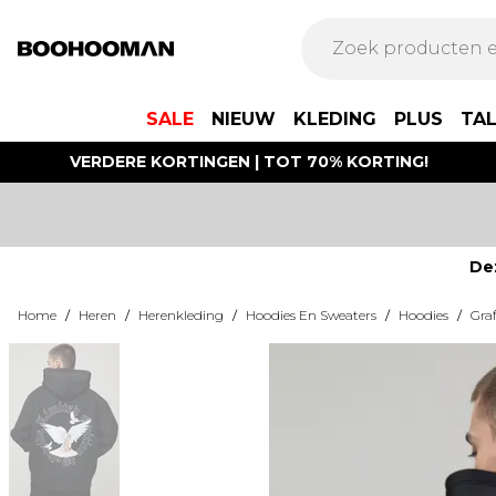
SALE
NIEUW
KLEDING
PLUS
TA
VERDERE KORTINGEN | TOT 70% KORTING!
De
Home
/
Heren
/
Herenkleding
/
Hoodies En Sweaters
/
Hoodies
/
Gra