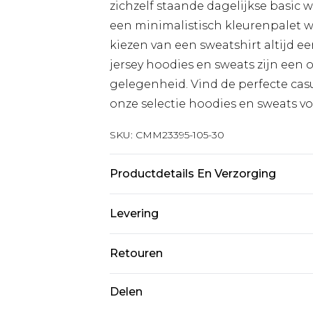
zichzelf staande dagelijkse basic 
een minimalistisch kleurenpalet wil
kiezen van een sweatshirt altijd ee
jersey hoodies en sweats zijn een 
gelegenheid. Vind de perfecte casua
onze selectie hoodies en sweats vo
SKU:
CMM23395-105-30
Productdetails En Verzorging
95% katoen, 5% elastaan. Model is 
Levering
Standaardlevering Nederland
Retouren
Tot 5 werkdagen
Is er iets niet helemaal in orde? U
Delen
Expressdienst Nederland
om iets terug te sturen.
2 werkdagen.