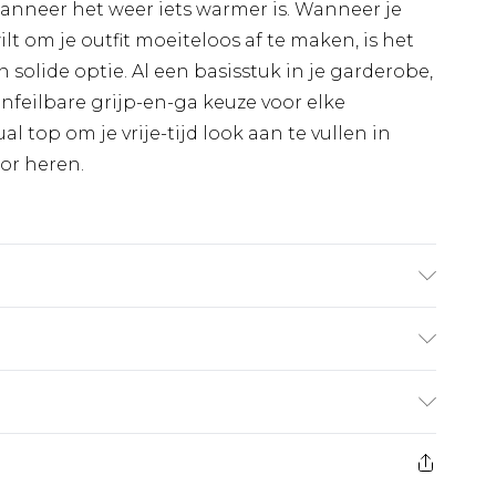
wanneer het weer iets warmer is. Wanneer je
t om je outfit moeiteloos af te maken, is het
n solide optie. Al een basisstuk in je garderobe,
onfeilbare grijp-en-ga keuze voor elke
l top om je vrije-tijd look aan te vullen in
or heren.
1,85 m & draagt UK maat M/32
€7.99
 heeft 21 dagen vanaf de dag dat u het ontvangt
€17.99