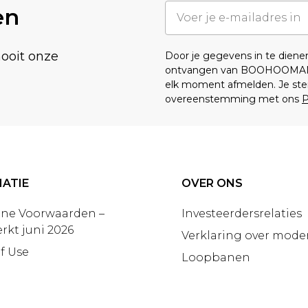
en
nooit onze
Door je gegevens in te dien
ontvangen van BOOHOOMA
elk moment afmelden. Je ste
overeenstemming met ons
P
ATIE
OVER ONS
ne Voorwaarden –
Investeerdersrelaties
rkt juni 2026
Verklaring over moder
f Use
Loopbanen