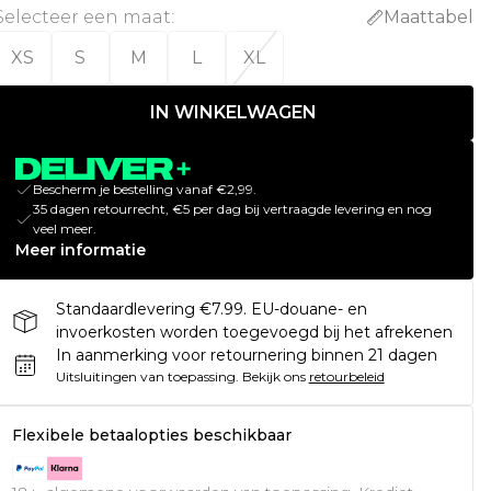
Selecteer een maat
:
Maattabel
XS
S
M
L
XL
IN WINKELWAGEN
Bescherm je bestelling vanaf €2,99.
35 dagen retourrecht, €5 per dag bij vertraagde levering en nog
veel meer.
Meer informatie
Standaardlevering €7.99. EU-douane- en
invoerkosten worden toegevoegd bij het afrekenen
In aanmerking voor retournering binnen 21 dagen
Uitsluitingen van toepassing.
Bekijk ons
retourbeleid
Flexibele betaalopties beschikbaar