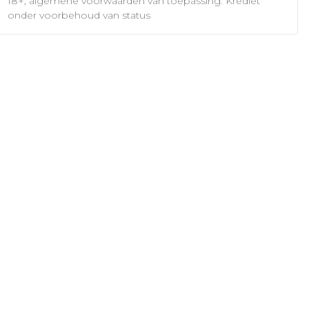
18+, algemene voorwaarden van toepassing. Krediet
onder voorbehoud van status