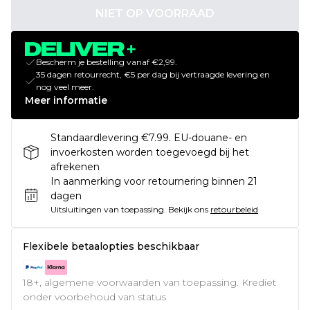
NIET OP VOORRAAD
Bescherm je bestelling vanaf €2,99.
35 dagen retourrecht, €5 per dag bij vertraagde levering en
nog veel meer.
Meer informatie
Standaardlevering €7.99. EU-douane- en
invoerkosten worden toegevoegd bij het
afrekenen
In aanmerking voor retournering binnen 21
dagen
Uitsluitingen van toepassing.
Bekijk ons
retourbeleid
Flexibele betaalopties beschikbaar
18+, algemene voorwaarden van toepassing. Krediet
onder voorbehoud van status