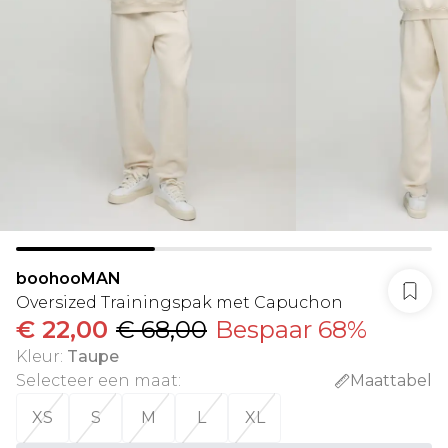
boohooMAN
Oversized Trainingspak met Capuchon
€ 22,00
€ 68,00
Bespaar 68%
Kleur
:
Taupe
Selecteer een maat
:
Maattabel
XS
S
M
L
XL