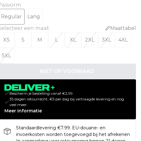
Pasvorm
:
Regular
Lang
Selecteer een maat
:
Maattabel
XS
S
M
L
XL
2XL
3XL
4XL
5XL
NIET OP VOORRAAD
Bescherm je bestelling vanaf €2,99.
35 dagen retourrecht, €5 per dag bij vertraagde levering en nog
veel meer.
Meer informatie
Standaardlevering €7.99. EU-douane- en
invoerkosten worden toegevoegd bij het afrekenen
In aanmerking voor retournering binnen 21 dagen