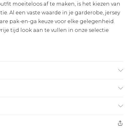
utfit moeiteloos af te maken, is het kiezen van
ie. Al een vaste waarde in je garderobe, jersey
bare pak-en-ga keuze voor elke gelegenheid.
ije tijd look aan te vullen in onze selectie
is 1,85m & draagt UK maat M/32
€7.99
 heeft 21 dagen vanaf de dag dat u het ontvangt
€17.99
es aanbieden voor modieuze gezichtsmaskers,