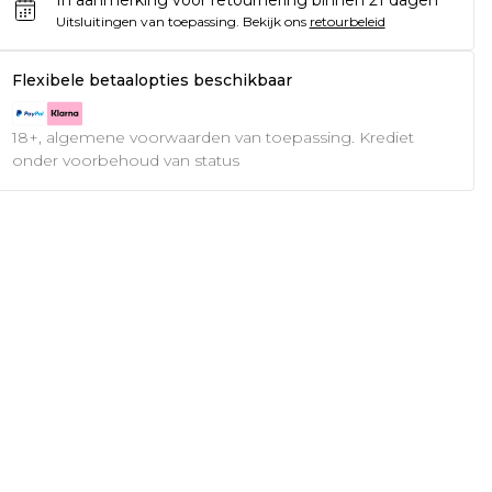
Uitsluitingen van toepassing.
Bekijk ons
retourbeleid
Flexibele betaalopties beschikbaar
18+, algemene voorwaarden van toepassing. Krediet
onder voorbehoud van status