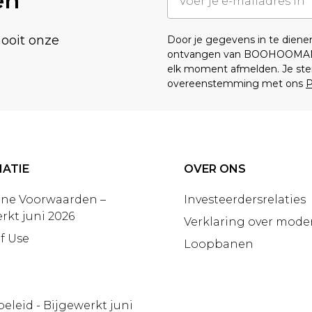
en
nooit onze
Door je gegevens in te dien
ontvangen van BOOHOOMA
elk moment afmelden. Je ste
overeenstemming met ons
P
ATIE
OVER ONS
ne Voorwaarden –
Investeerdersrelaties
rkt juni 2026
Verklaring over moder
f Use
Loopbanen
beleid - Bijgewerkt juni