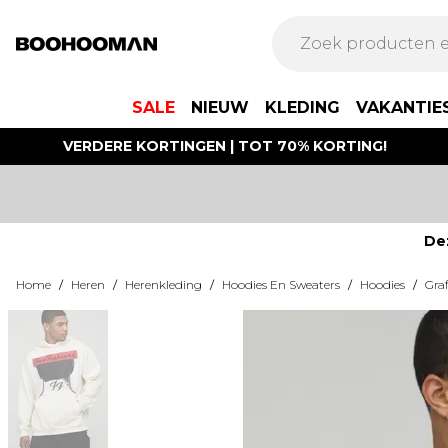
SALE
NIEUW
KLEDING
VAKANTIE
VERDERE KORTINGEN | TOT 70% KORTING!
De
Home
/
Heren
/
Herenkleding
/
Hoodies En Sweaters
/
Hoodies
/
Gra