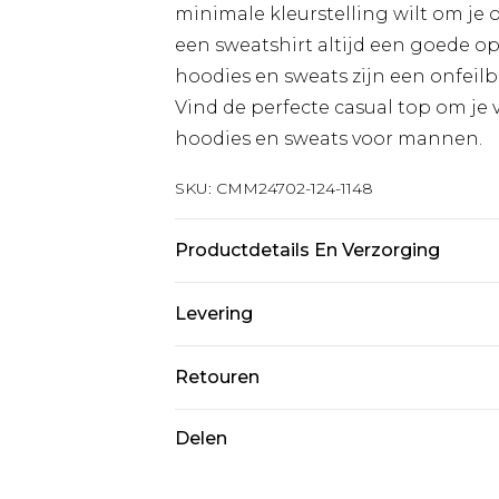
minimale kleurstelling wilt om je o
een sweatshirt altijd een goede opt
hoodies en sweats zijn een onfeil
Vind de perfecte casual top om je vr
hoodies en sweats voor mannen.
SKU:
CMM24702-124-1148
Productdetails En Verzorging
60% Katoen, 40% Polyester. Model 
Levering
Standaardlevering Nederland
Retouren
Tot 5 werkdagen
Is er iets niet helemaal in orde? U
Delen
Expressdienst Nederland
om iets terug te sturen.
2 werkdagen.
Let op, we kunnen geen restituti