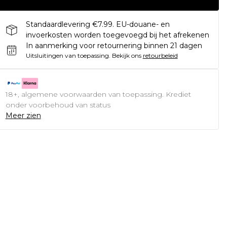
Standaardlevering €7.99. EU-douane- en
invoerkosten worden toegevoegd bij het afrekenen
In aanmerking voor retournering binnen 21 dagen
Uitsluitingen van toepassing.
Bekijk ons
retourbeleid
18+, algemene voorwaarden van toepassing. Krediet
onder voorbehoud van status
Meer zien