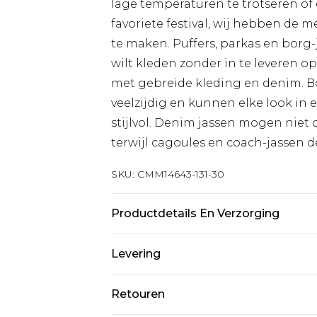
lage temperaturen te trotseren of 
favoriete festival, wij hebben de 
te maken. Puffers, parkas en borg-j
wilt kleden zonder in te leveren op 
met gebreide kleding en denim. 
veelzijdig en kunnen elke look in
stijlvol. Denim jassen mogen niet 
terwijl cagoules en coach-jassen 
SKU:
CMM14643-131-30
Productdetails En Verzorging
100% Nylon
Levering
Standaardlevering Nederland
Retouren
Tot 5 werkdagen