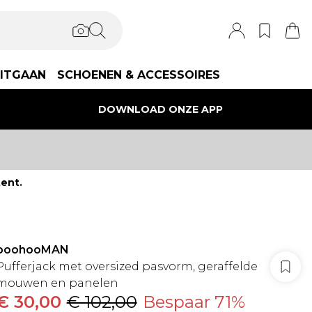
ITGAAN
SCHOENEN & ACCESSOIRES
DOWNLOAD ONZE APP
ent.
boohooMAN
Pufferjack met oversized pasvorm, geraffelde
mouwen en panelen
€ 30,00
€ 102,00
Bespaar 71%