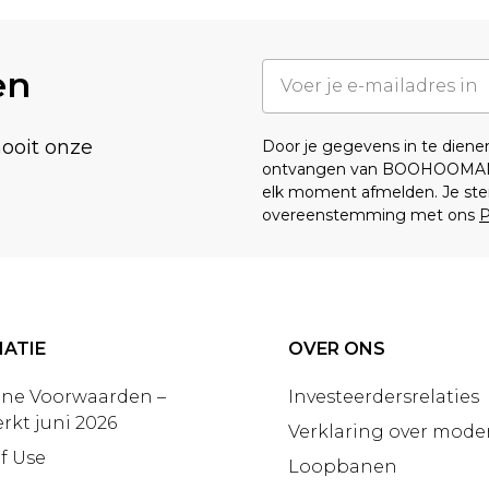
en
nooit onze
Door je gegevens in te dien
ontvangen van BOOHOOMA
elk moment afmelden. Je ste
overeenstemming met ons
P
ATIE
OVER ONS
ne Voorwaarden –
Investeerdersrelaties
rkt juni 2026
Verklaring over moder
f Use
Loopbanen