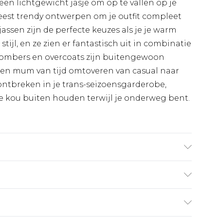
een lichtgewicht jasje om op te vallen op je
meest trendy ontwerpen om je outfit compleet
assen zijn de perfecte keuzes als je je warm
stijl, en ze zien er fantastisch uit in combinatie
Bombers en overcoats zijn buitengewoon
 een mum van tijd omtoveren van casual naar
ontbreken in je trans-seizoensgarderobe,
de kou buiten houden terwijl je onderweg bent.
€7.99