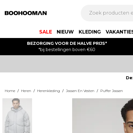
SALE
NIEUW
KLEDING
VAKANTIE
BEZORGING VOOR DE HALVE PRIJS*
*bij bestellingen boven €60
De
Home
/
Heren
/
Herenkleding
/
Jassen En Vesten
/
Puffer Jassen