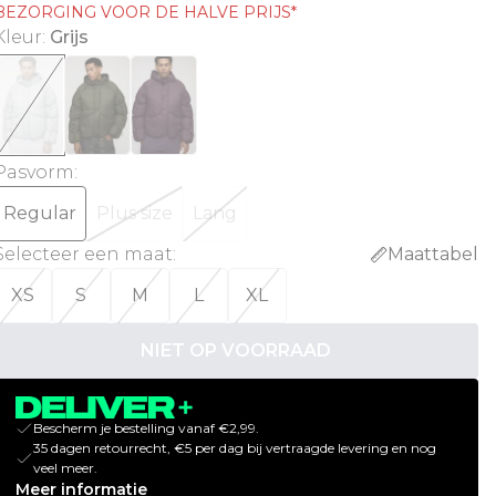
BEZORGING VOOR DE HALVE PRIJS*
Kleur
:
Grijs
Pasvorm
:
Regular
Plus size
Lang
Selecteer een maat
:
Maattabel
XS
S
M
L
XL
NIET OP VOORRAAD
Bescherm je bestelling vanaf €2,99.
35 dagen retourrecht, €5 per dag bij vertraagde levering en nog
veel meer.
Meer informatie