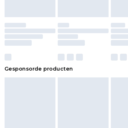
originele labels eraan bevestigd. Schoenen
moeten ook binnenshuis worden gepast.
Huishoudelijke artikelen, zoals beddengoed,
matrassen, toppers en kussens, moeten
ongebruikt zijn en in de originele, ongeopende
verpakking zitten. Dit heeft geen invloed op uw
wettelijke rechten.
Klik
hier
om ons volledige retourbeleid te
Gesponsorde producten
bekijken.