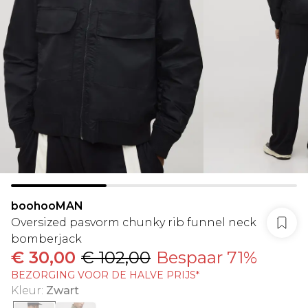
boohooMAN
Oversized pasvorm chunky rib funnel neck
bomberjack
€ 30,00
€ 102,00
Bespaar 71%
BEZORGING VOOR DE HALVE PRIJS*
Kleur
:
Zwart