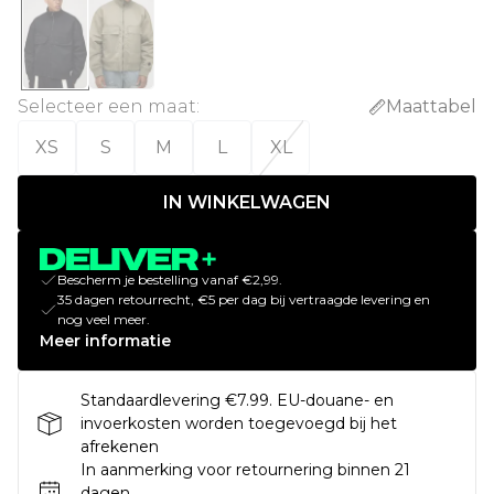
Selecteer een maat
:
Maattabel
XS
S
M
L
XL
IN WINKELWAGEN
Bescherm je bestelling vanaf €2,99.
35 dagen retourrecht, €5 per dag bij vertraagde levering en
nog veel meer.
Meer informatie
Standaardlevering €7.99. EU-douane- en
invoerkosten worden toegevoegd bij het
afrekenen
In aanmerking voor retournering binnen 21
dagen