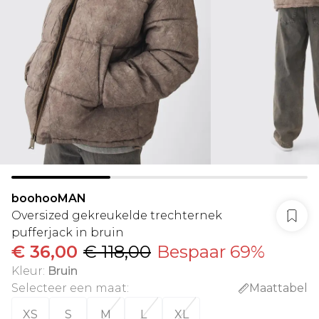
boohooMAN
Oversized gekreukelde trechternek
pufferjack in bruin
€ 36,00
€ 118,00
Bespaar 69%
Kleur
:
Bruin
Selecteer een maat
:
Maattabel
XS
S
M
L
XL