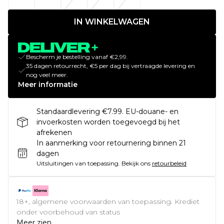
IN WINKELWAGEN
Bescherm je bestelling vanaf €2,99.
35 dagen retourrecht, €5 per dag bij vertraagde levering en
nog veel meer.
Meer informatie
Standaardlevering €7.99. EU-douane- en
invoerkosten worden toegevoegd bij het
afrekenen
In aanmerking voor retournering binnen 21
dagen
Uitsluitingen van toepassing.
Bekijk ons
retourbeleid
18+, algemene voorwaarden van toepassing. Krediet
onder voorbehoud van status
Meer zien