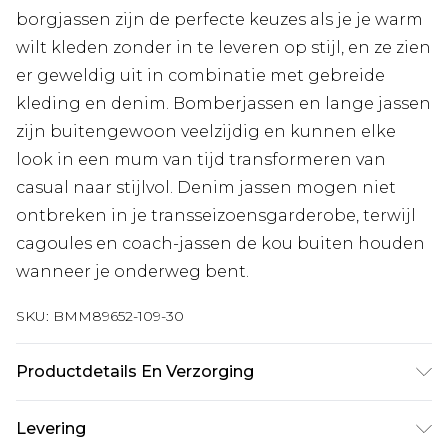
borgjassen zijn de perfecte keuzes als je je warm
wilt kleden zonder in te leveren op stijl, en ze zien
er geweldig uit in combinatie met gebreide
kleding en denim. Bomberjassen en lange jassen
zijn buitengewoon veelzijdig en kunnen elke
look in een mum van tijd transformeren van
casual naar stijlvol. Denim jassen mogen niet
ontbreken in je transseizoensgarderobe, terwijl
cagoules en coach-jassen de kou buiten houden
wanneer je onderweg bent.
SKU:
BMM89652-109-30
Productdetails En Verzorging
100% polyester. Model is 6'1" en draagt UK maat
Levering
M/32.