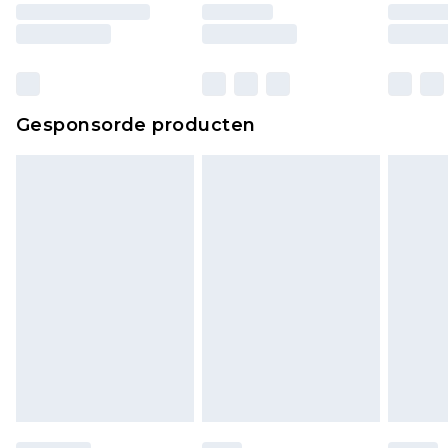
ongebruikt zijn en in de originele, ongeopende
verpakking zitten. Dit heeft geen invloed op uw
wettelijke rechten.
Klik
hier
om ons volledige retourbeleid te
Gesponsorde producten
bekijken.