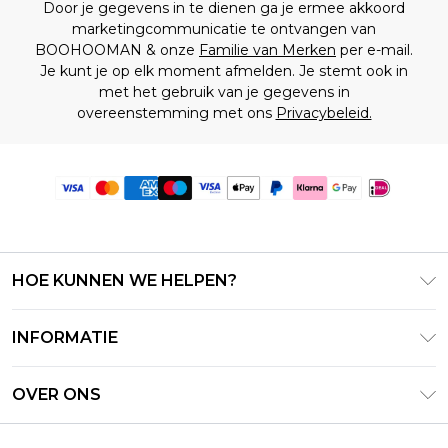
Door je gegevens in te dienen ga je ermee akkoord
marketingcommunicatie te ontvangen van
BOOHOOMAN & onze
Familie van Merken
per e-mail.
Je kunt je op elk moment afmelden. Je stemt ook in
met het gebruik van je gegevens in
overeenstemming met ons
Privacybeleid.
HOE KUNNEN WE HELPEN?
Klantenservice
INFORMATIE
Contact Opnemen
Algemene Voorwaarden – Bijgewerkt juni 2026
Retourneer uw bestelling
OVER ONS
Terms of Use
Bezorginformatie
Investeerdersrelaties
Klarna