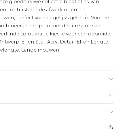
ze gloednieuwe collectie biedt alles, van
 en contrasterende afwerkingen tot
uwen, perfect voor dagelijks gebruik. Voor een
combineer je een polo met denim shorts en
verfijnde combinatie kies je voor een gebreide
 Ontwerp: Effen Stof: Acryl Detail: Effen Lengte:
uwlengte: Lange mouwen
€7.99
 heeft 21 dagen vanaf de dag dat u het ontvangt
€17.99