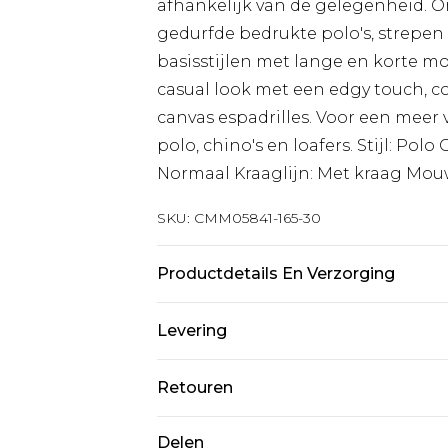
afhankelijk van de gelegenheid. On
gedurfde bedrukte polo's, strepen
basisstijlen met lange en korte mo
casual look met een edgy touch, 
canvas espadrilles. Voor een meer 
polo, chino's en loafers. Stijl: Polo
Normaal Kraaglijn: Met kraag Mo
SKU:
CMM05841-165-30
Productdetails En Verzorging
100% Acryl
Levering
Standaardlevering Nederland
Retouren
Tot 5 werkdagen
Is er iets niet helemaal in orde? U
Delen
Expressdienst Nederland