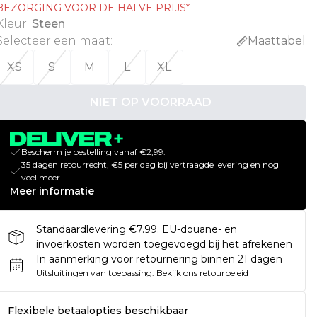
BEZORGING VOOR DE HALVE PRIJS*
Kleur
:
Steen
Selecteer een maat
:
Maattabel
XS
S
M
L
XL
NIET OP VOORRAAD
Bescherm je bestelling vanaf €2,99.
35 dagen retourrecht, €5 per dag bij vertraagde levering en nog
veel meer.
Meer informatie
Standaardlevering €7.99. EU-douane- en
invoerkosten worden toegevoegd bij het afrekenen
In aanmerking voor retournering binnen 21 dagen
Uitsluitingen van toepassing.
Bekijk ons
retourbeleid
Flexibele betaalopties beschikbaar