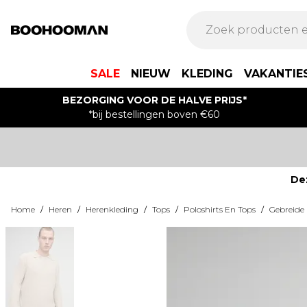
SALE
NIEUW
KLEDING
VAKANTIE
BEZORGING VOOR DE HALVE PRIJS*
*bij bestellingen boven €60
De
Home
/
Heren
/
Herenkleding
/
Tops
/
Poloshirts En Tops
/
Gebreide 