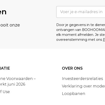
en
nooit onze
Door je gegevens in te dien
ontvangen van BOOHOOMA
elk moment afmelden. Je ste
overeenstemming met ons
P
ATIE
OVER ONS
ne Voorwaarden –
Investeerdersrelaties
rkt juni 2026
Verklaring over moder
f Use
Loopbanen