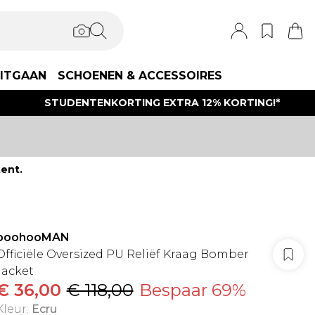
ITGAAN
SCHOENEN & ACCESSOIRES
STUDENTENKORTING EXTRA 12% KORTING!*
ent.
boohooMAN
Officiële Oversized PU Reliëf Kraag Bomber
Jacket
€ 36,00
€ 118,00
Bespaar 69%
Kleur
:
Ecru