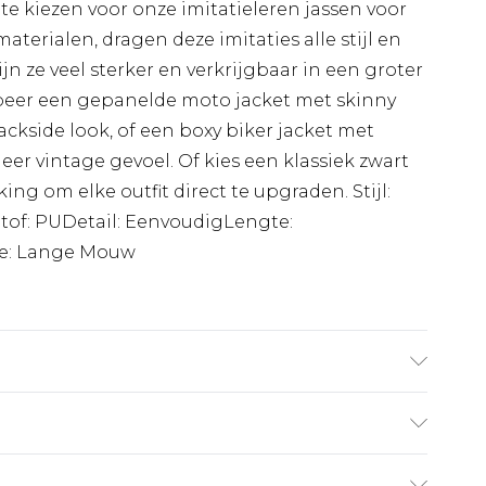
e kiezen voor onze imitatieleren jassen voor
terialen, dragen deze imitaties alle stijl en
jn ze veel sterker en verkrijgbaar in een groter
obeer een gepanelde moto jacket met skinny
ackside look, of een boxy biker jacket met
eer vintage gevoel. Of kies een klassiek zwart
ing om elke outfit direct te upgraden. Stijl:
of: PUDetail: EenvoudigLengte:
te: Lange Mouw
ang en draagt maat M/32
€7.99