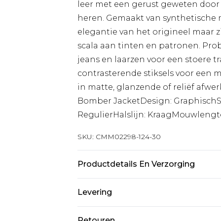
leer met een gerust geweten door t
heren. Gemaakt van synthetische ma
elegantie van het origineel maar zi
scala aan tinten en patronen. Pr
jeans en laarzen voor een stoere tr
contrasterende stiksels voor een m
in matte, glanzende of reliëf afwerk
Bomber JacketDesign: GraphischSt
RegulierHalslijn: KraagMouwleng
SKU:
CMM02298-124-30
Productdetails En Verzorging
100% Polyetheen. Model is 1,85m l
Levering
Standaardlevering Nederland
Retouren