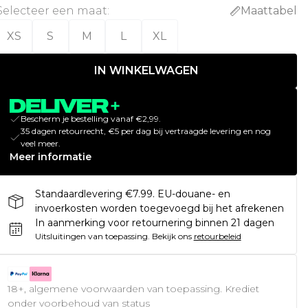
Selecteer een maat
:
Maattabel
XS
S
M
L
XL
IN WINKELWAGEN
Bescherm je bestelling vanaf €2,99.
35 dagen retourrecht, €5 per dag bij vertraagde levering en nog
veel meer.
Meer informatie
Standaardlevering €7.99. EU-douane- en
invoerkosten worden toegevoegd bij het afrekenen
In aanmerking voor retournering binnen 21 dagen
Uitsluitingen van toepassing.
Bekijk ons
retourbeleid
18+, algemene voorwaarden van toepassing. Krediet
onder voorbehoud van status