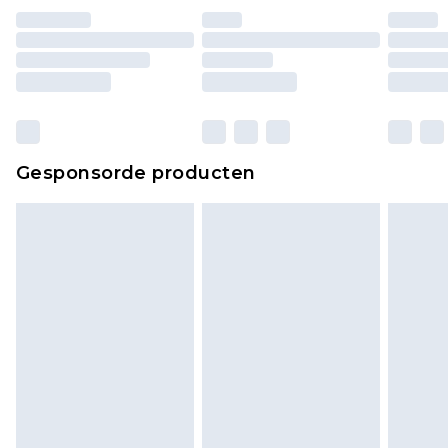
Huishoudelijke artikelen, zoals beddengoed,
matrassen, toppers en kussens, moeten
ongebruikt zijn en in de originele, ongeopende
verpakking zitten. Dit heeft geen invloed op uw
wettelijke rechten.
Klik
hier
om ons volledige retourbeleid te
Gesponsorde producten
bekijken.