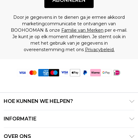
ABONNEREN
Door je gegevens in te dienen ga je ermee akkoord
marketingcommunicatie te ontvangen van
BOOHOOMAN & onze
Familie van Merken
per e-mail.
Je kunt je op elk moment afmelden. Je stemt ook in
met het gebruik van je gegevens in
overeenstemming met ons
Privacybeleid.
HOE KUNNEN WE HELPEN?
Klantenservice
INFORMATIE
Contact Opnemen
Algemene Voorwaarden – Bijgewerkt juni 2026
Retourneer uw bestelling
OVER ONS