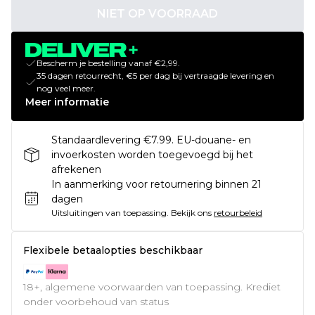
NIET OP VOORRAAD
Bescherm je bestelling vanaf €2,99.
35 dagen retourrecht, €5 per dag bij vertraagde levering en
nog veel meer.
Meer informatie
Standaardlevering €7.99. EU-douane- en
invoerkosten worden toegevoegd bij het
afrekenen
In aanmerking voor retournering binnen 21
dagen
Uitsluitingen van toepassing.
Bekijk ons
retourbeleid
Flexibele betaalopties beschikbaar
18+, algemene voorwaarden van toepassing. Krediet
onder voorbehoud van status