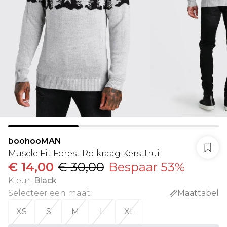
boohooMAN
Muscle Fit Forest Rolkraag Kersttrui
€ 14,00
€ 30,00
Bespaar 53%
Kleur
:
Black
Selecteer een maat
:
Maattabel
XS
S
M
L
XL