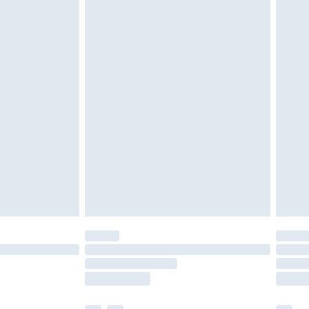
en in de originele, ongeopende verpakking
w wettelijke rechten.
leid te bekijken.