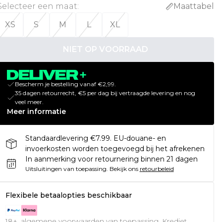
Selecteer een maat
:
Maattabel
XS
S
M
L
XL
NIET OP VOORRAAD
Bescherm je bestelling vanaf €2,99.
35 dagen retourrecht, €5 per dag bij vertraagde levering en nog
veel meer.
Meer informatie
Standaardlevering €7.99. EU-douane- en
invoerkosten worden toegevoegd bij het afrekenen
In aanmerking voor retournering binnen 21 dagen
Uitsluitingen van toepassing.
Bekijk ons
retourbeleid
Flexibele betaalopties beschikbaar
18+, algemene voorwaarden van toepassing. Krediet