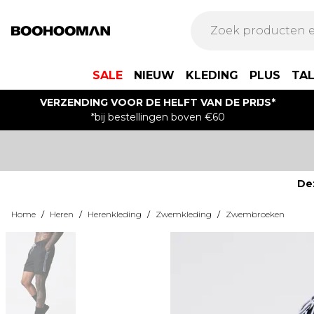
SALE
NIEUW
KLEDING
PLUS
TA
VERZENDING VOOR DE HELFT VAN DE PRIJS*
*bij bestellingen boven €60
De
Home
/
Heren
/
Herenkleding
/
Zwemkleding
/
Zwembroeken