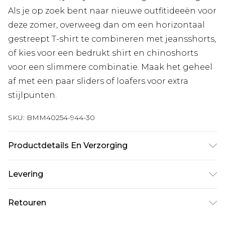
Als je op zoek bent naar nieuwe outfitideeën voor
deze zomer, overweeg dan om een horizontaal
gestreept T-shirt te combineren met jeansshorts,
of kies voor een bedrukt shirt en chinoshorts
voor een slimmere combinatie. Maak het geheel
af met een paar sliders of loafers voor extra
stijlpunten.
SKU:
BMM40254-944-30
Productdetails En Verzorging
100% polyester. Model is 6'1 en draagt maat M.
Levering
Standaardlevering Nederland
€7.99
Retouren
Tot 5 werkdagen
Is er iets niet helemaal in orde? U heeft 21 dagen