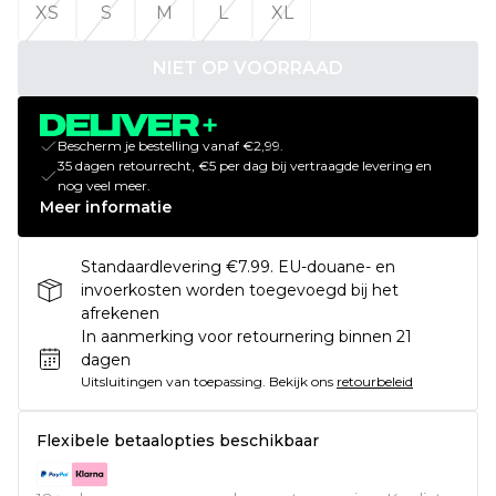
XS
S
M
L
XL
NIET OP VOORRAAD
Bescherm je bestelling vanaf €2,99.
35 dagen retourrecht, €5 per dag bij vertraagde levering en
nog veel meer.
Meer informatie
Standaardlevering €7.99. EU-douane- en
invoerkosten worden toegevoegd bij het
afrekenen
In aanmerking voor retournering binnen 21
dagen
Uitsluitingen van toepassing.
Bekijk ons
retourbeleid
Flexibele betaalopties beschikbaar