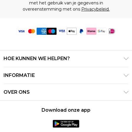
met het gebruik van je gegevens in
overeenstemming met ons
Privacybeleid.
HOE KUNNEN WE HELPEN?
Klantenservice
INFORMATIE
Contact Opnemen
Algemene Voorwaarden – Bijgewerkt juni 2026
Retourneer uw bestelling
OVER ONS
Terms of Use
Bezorginformatie
Investeerdersrelaties
Klarna
Retourbeleid – Bijgewerkt mei 2026
Download onze app
Verklaring over moderne slavernij
PayPal
Maatgids
Loopbanen
Privacybeleid - Bijgewerkt juni 2026