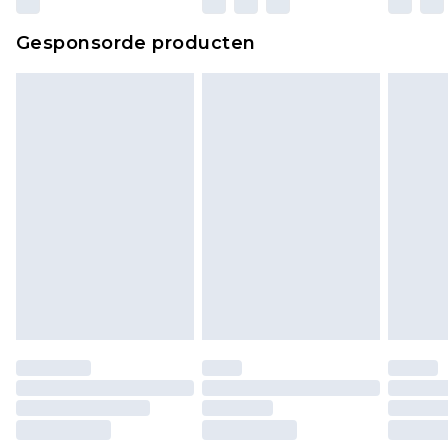
Klik
hier
om ons volledige retourbeleid te
Gesponsorde producten
bekijken.