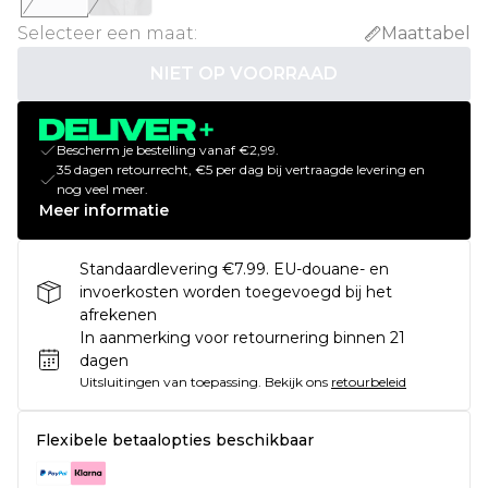
Selecteer een maat
:
Maattabel
NIET OP VOORRAAD
Bescherm je bestelling vanaf €2,99.
35 dagen retourrecht, €5 per dag bij vertraagde levering en
nog veel meer.
Meer informatie
Standaardlevering €7.99. EU-douane- en
invoerkosten worden toegevoegd bij het
afrekenen
In aanmerking voor retournering binnen 21
dagen
Uitsluitingen van toepassing.
Bekijk ons
retourbeleid
Flexibele betaalopties beschikbaar