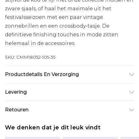
zware sjaals, of haal het maximale uit het
festivalsseizoen met een paar vintage
zonnebrillen en een crossbody-tasje. De
definitieve finishing touches in mode zitten
helemaal in de accessoires.
SKU:
CMM18052-105-35
Productdetails En Verzorging
100% Katoen
Levering
Standaardlevering Nederland
€7.99
Retouren
Tot 5 werkdagen
Is er iets niet helemaal in orde? U heeft 21 dagen
Expressdienst Nederland
€17.99
We denken dat je dit leuk vindt
vanaf de dag dat u het ontvangt om iets terug te
2 werkdagen.