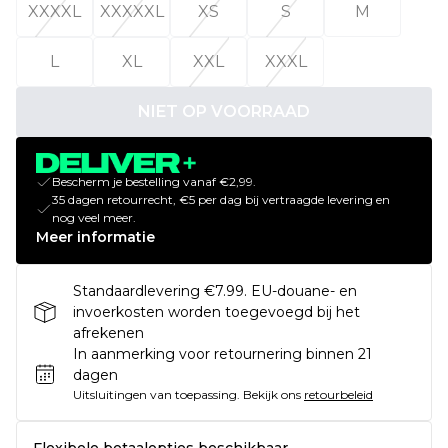
XXXXL
XXXXXL
XS
S
M
L
XL
XXL
XXXL
NIET OP VOORRAAD
Bescherm je bestelling vanaf €2,99.
35 dagen retourrecht, €5 per dag bij vertraagde levering en
nog veel meer.
Meer informatie
Standaardlevering €7.99. EU-douane- en
invoerkosten worden toegevoegd bij het
afrekenen
In aanmerking voor retournering binnen 21
dagen
Uitsluitingen van toepassing.
Bekijk ons
retourbeleid
Flexibele betaalopties beschikbaar