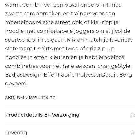
warm. Combineer een opvallende print met
zwarte cargobroeken en trainers voor een
moeiteloos relaxte streetlook, of kleur op je
hoodie met comfortabele joggers om stijlvol de
sportschool in te gaan. Mix en match je favoriete
statement t-shirts met twee of drie zip-up
hoodies in effen kleuren en je hebt eindeloze
combinaties voor het hele seizoen. changeStyle:
BadjasDesign: EffenFabric: PolyesterDetail: Borg
gevoerd
SKU:
BMM15954-124-30
Productdetails En Verzorging
100% Polyester. Model is 6'1 en draagt UK maat
Levering
M/32