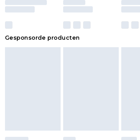
ongebruikt zijn en in de originele, ongeopende
verpakking zitten. Dit heeft geen invloed op uw
wettelijke rechten.
Klik
hier
om ons volledige retourbeleid te
Gesponsorde producten
bekijken.