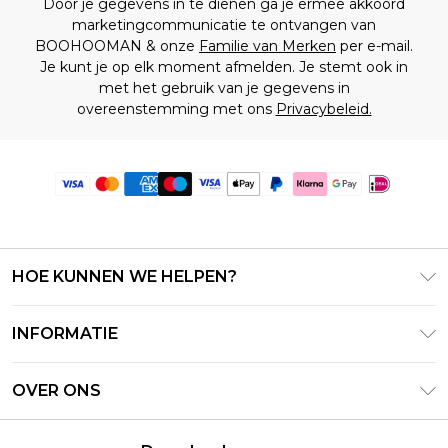
Door je gegevens in te dienen ga je ermee akkoord
marketingcommunicatie te ontvangen van
BOOHOOMAN & onze
Familie van Merken
per e-mail.
Je kunt je op elk moment afmelden. Je stemt ook in
met het gebruik van je gegevens in
overeenstemming met ons
Privacybeleid.
HOE KUNNEN WE HELPEN?
Klantenservice
INFORMATIE
Contact Opnemen
Algemene Voorwaarden – Bijgewerkt juni 2026
Retourneer uw bestelling
OVER ONS
Terms of Use
Bezorginformatie
Investeerdersrelaties
Klarna