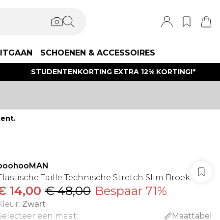
ITGAAN
SCHOENEN & ACCESSOIRES
STUDENTENKORTING EXTRA 12% KORTING!*
ent.
boohooMAN
Elastische Taille Technische Stretch Slim Broek
€ 14,00
€ 48,00
Bespaar 71%
Kleur
:
Zwart
Selecteer een maat
:
Maattabel