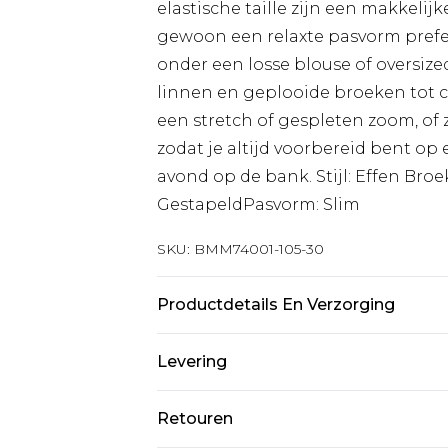
elastische taille zijn een makkelij
gewoon een relaxte pasvorm prefere
onder een losse blouse of oversize
linnen en geplooide broeken tot ca
een stretch of gespleten zoom, of z
zodat je altijd voorbereid bent op 
avond op de bank. Stijl: Effen Bro
GestapeldPasvorm: Slim
SKU:
BMM74001-105-30
Productdetails En Verzorging
90% Nylon, 10% Elastaan. Model is 
Levering
Standaardlevering Nederland
Retouren
Tot 5 werkdagen