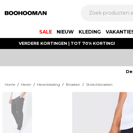
SALE
NIEUW
KLEDING
VAKANTIE
VERDERE KORTINGEN | TOT 70% KORTING!
De
Home
/
Heren
/
Herenkleding
/
Broeken
/
Stretchbroeken