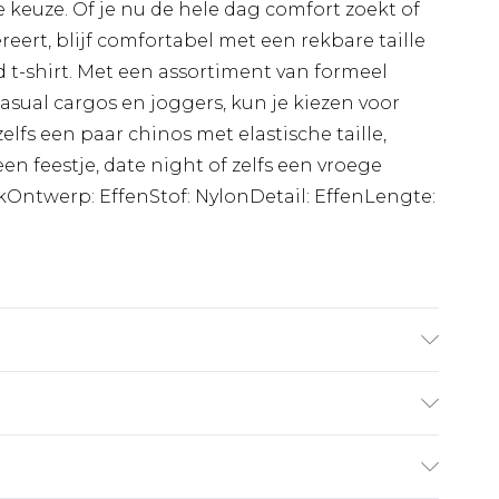
ke keuze. Of je nu de hele dag comfort zoekt of
ert, blijf comfortabel met een rekbare taille
d t-shirt. Met een assortiment van formeel
sual cargos en joggers, kun je kiezen voor
elfs een paar chinos met elastische taille,
een feestje, date night of zelfs een vroege
ekOntwerp: EffenStof: NylonDetail: EffenLengte:
6'1" en draagt UK maat M/32
€7.99