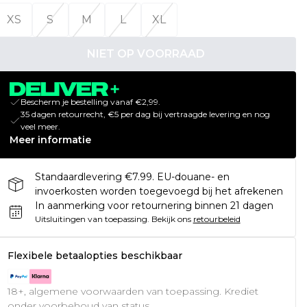
XS
S
M
L
XL
NIET OP VOORRAAD
Bescherm je bestelling vanaf €2,99.
35 dagen retourrecht, €5 per dag bij vertraagde levering en nog
veel meer.
Meer informatie
Standaardlevering €7.99. EU-douane- en
invoerkosten worden toegevoegd bij het afrekenen
In aanmerking voor retournering binnen 21 dagen
Uitsluitingen van toepassing.
Bekijk ons
retourbeleid
Flexibele betaalopties beschikbaar
18+, algemene voorwaarden van toepassing. Krediet
onder voorbehoud van status