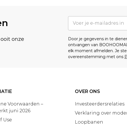
en
nooit onze
Door je gegevens in te dien
ontvangen van BOOHOOMA
elk moment afmelden. Je ste
overeenstemming met ons
P
ATIE
OVER ONS
ne Voorwaarden –
Investeerdersrelaties
rkt juni 2026
Verklaring over moder
f Use
Loopbanen