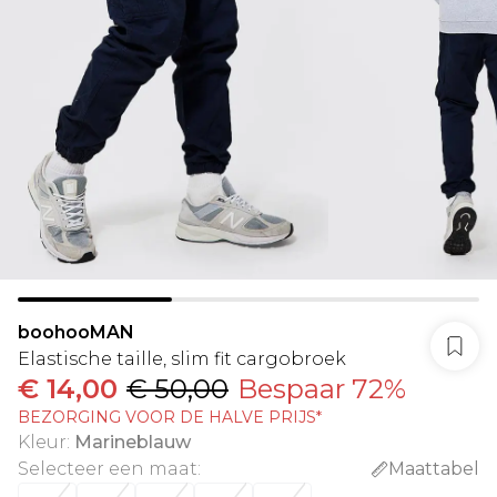
boohooMAN
Elastische taille, slim fit cargobroek
€ 14,00
€ 50,00
Bespaar 72%
BEZORGING VOOR DE HALVE PRIJS*
Kleur
:
Marineblauw
Selecteer een maat
:
Maattabel