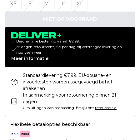
XS
S
M
L
XL
NIET OP VOORRAAD
Bescherm je bestelling vanaf €2,99.
35 dagen retourrecht, €5 per dag bij vertraagde levering en
nog veel meer.
Meer informatie
Standaardlevering €7.99. EU-douane- en
invoerkosten worden toegevoegd bij het
afrekenen
In aanmerking voor retournering binnen 21
dagen
Uitsluitingen van toepassing.
Bekijk ons
retourbeleid
Flexibele betaalopties beschikbaar