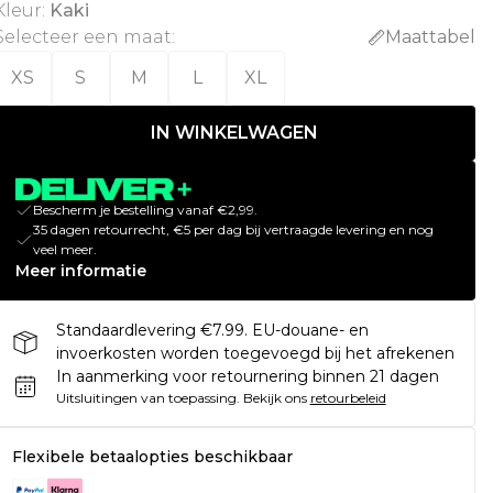
Kleur
:
Kaki
Selecteer een maat
:
Maattabel
XS
S
M
L
XL
IN WINKELWAGEN
Bescherm je bestelling vanaf €2,99.
35 dagen retourrecht, €5 per dag bij vertraagde levering en nog
veel meer.
Meer informatie
Standaardlevering €7.99. EU-douane- en
invoerkosten worden toegevoegd bij het afrekenen
In aanmerking voor retournering binnen 21 dagen
Uitsluitingen van toepassing.
Bekijk ons
retourbeleid
Flexibele betaalopties beschikbaar