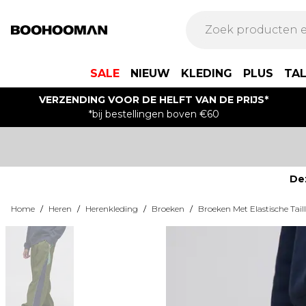
SALE
NIEUW
KLEDING
PLUS
TA
VERZENDING VOOR DE HELFT VAN DE PRIJS*
*bij bestellingen boven €60
De
Home
/
Heren
/
Herenkleding
/
Broeken
/
Broeken Met Elastische Tail