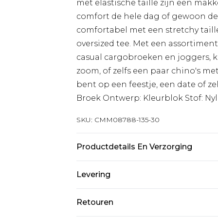
met elastische taille zijn een mak
comfort de hele dag of gewoon de 
comfortabel met een stretchy tail
oversized tee. Met een assortimen
casual cargobroeken en joggers, ku
zoom, of zelfs een paar chino's met 
bent op een feestje, een date of ze
Broek Ontwerp: Kleurblok Stof: Nyl
SKU:
CMM08788-135-30
Productdetails En Verzorging
100% Polyester. Model is 6'1 & dra
Levering
Standaardlevering Nederland
Retouren
Tot 5 werkdagen