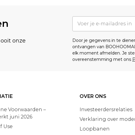
en
nooit onze
Door je gegevens in te dien
ontvangen van BOOHOOMA
elk moment afmelden. Je ste
overeenstemming met ons
P
ATIE
OVER ONS
ne Voorwaarden –
Investeerdersrelaties
rkt juni 2026
Verklaring over moder
f Use
Loopbanen