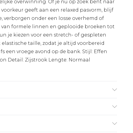
kelijke overwinning. Of je nu op zoek bent naar
voorkeur geeft aan een relaxed pasvorm, blijf
le, verborgen onder een losse overhemd of
t van formele linnen en geplooide broeken tot
n je kiezen voor een stretch- of gespleten
elastische taille, zodat je altijd voorbereid
lfs een vroege avond op de bank. Stijl: Effen
on Detail: Zijstrook Lengte: Normaal
agt UK maat M/32
€7.99