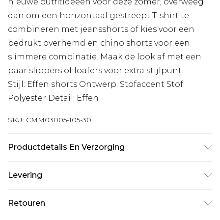
nieuwe outfitideeën voor deze zomer, overweeg
dan om een horizontaal gestreept T-shirt te
combineren met jeansshorts of kies voor een
bedrukt overhemd en chino shorts voor een
slimmere combinatie. Maak de look af met een
paar slippers of loafers voor extra stijlpunt.
Stijl: Effen shorts Ontwerp: Stofaccent Stof:
Polyester Detail: Effen
SKU:
CMM03005-105-30
Productdetails En Verzorging
100% Polyester. Model is 6'1 en draagt UK maat
Levering
M/32
Standaardlevering Nederland
€7.99
Retouren
Tot 5 werkdagen