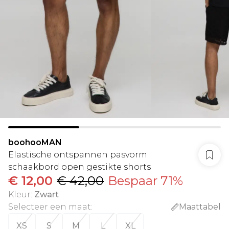
boohooMAN
Elastische ontspannen pasvorm
schaakbord open gestikte shorts
€ 12,00
€ 42,00
Bespaar 71%
Kleur
:
Zwart
Selecteer een maat
:
Maattabel
XS
S
M
L
XL