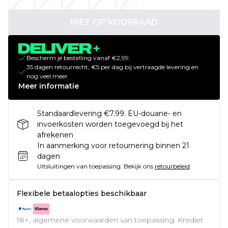
NIET OP VOORRAAD
Bescherm je bestelling vanaf €2,99.
35 dagen retourrecht, €5 per dag bij vertraagde levering en
nog veel meer.
Meer informatie
Standaardlevering €7.99. EU-douane- en
invoerkosten worden toegevoegd bij het
afrekenen
In aanmerking voor retournering binnen 21
dagen
Uitsluitingen van toepassing.
Bekijk ons
retourbeleid
Flexibele betaalopties beschikbaar
18+, algemene voorwaarden van toepassing. Krediet