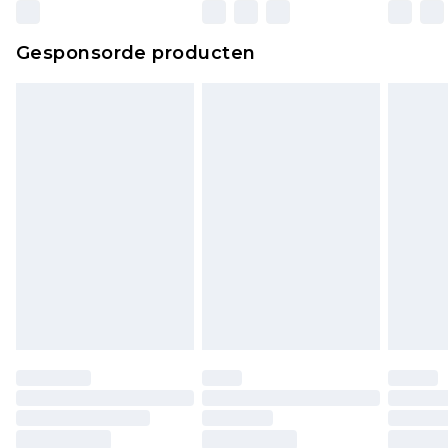
wettelijke rechten.
Klik
hier
om ons volledige retourbeleid te
Gesponsorde producten
bekijken.