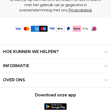
met het gebruik van je gegevens in
overeenstemming met ons
Privacybeleid.
HOE KUNNEN WE HELPEN?
Klantenservice
INFORMATIE
Contact Opnemen
Algemene Voorwaarden – Bijgewerkt juni 2026
Retourneer uw bestelling
OVER ONS
Terms of Use
Bezorginformatie
Investeerdersrelaties
Klarna
Retourbeleid – Bijgewerkt mei 2026
Download onze app
Verklaring over moderne slavernij
PayPal
Maatgids
Loopbanen
Privacybeleid - Bijgewerkt juni 2026