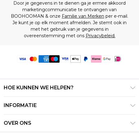
Door je gegevens in te dienen ga je ermee akkoord
marketingcommunicatie te ontvangen van
BOOHOOMAN & onze
Familie van Merken
per e-mail.
Je kunt je op elk moment afmelden. Je stemt ook in
met het gebruik van je gegevens in
overeenstemming met ons
Privacybeleid.
HOE KUNNEN WE HELPEN?
Klantenservice
INFORMATIE
Contact Opnemen
Algemene Voorwaarden – Bijgewerkt juni 2026
Retourneer uw bestelling
OVER ONS
Terms of Use
Bezorginformatie
Investeerdersrelaties
Klarna