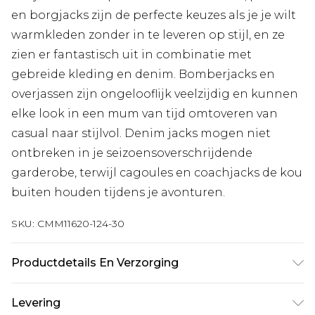
en borgjacks zijn de perfecte keuzes als je je wilt
warmkleden zonder in te leveren op stijl, en ze
zien er fantastisch uit in combinatie met
gebreide kleding en denim. Bomberjacks en
overjassen zijn ongelooflijk veelzijdig en kunnen
elke look in een mum van tijd omtoveren van
casual naar stijlvol. Denim jacks mogen niet
ontbreken in je seizoensoverschrijdende
garderobe, terwijl cagoules en coachjacks de kou
buiten houden tijdens je avonturen.
SKU:
CMM11620-124-30
Productdetails En Verzorging
100% Katoen. Model is 6'1 & draagt UK maat M/32
Levering