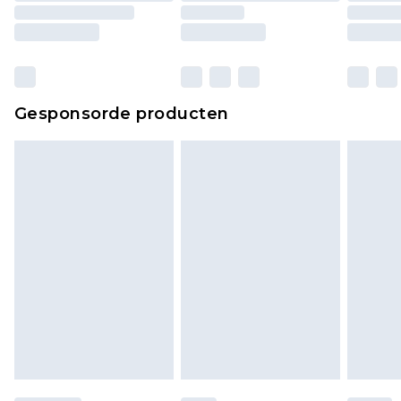
ongebruikt zijn en in de originele, ongeopende
verpakking zitten. Dit heeft geen invloed op uw
wettelijke rechten.
Klik
hier
om ons volledige retourbeleid te
Gesponsorde producten
bekijken.