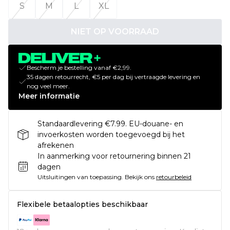
S
M
L
XL
NIET OP VOORRAAD
Bescherm je bestelling vanaf €2,99.
35 dagen retourrecht, €5 per dag bij vertraagde levering en
nog veel meer.
Meer informatie
Standaardlevering €7.99. EU-douane- en
invoerkosten worden toegevoegd bij het
afrekenen
In aanmerking voor retournering binnen 21
dagen
Uitsluitingen van toepassing.
Bekijk ons
retourbeleid
Flexibele betaalopties beschikbaar