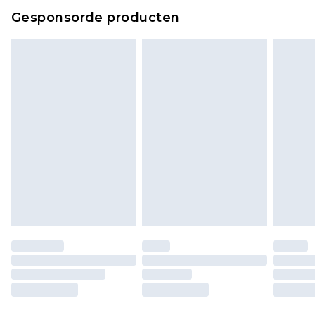
Klik
hier
om ons volledige retourbeleid te
Gesponsorde producten
bekijken.