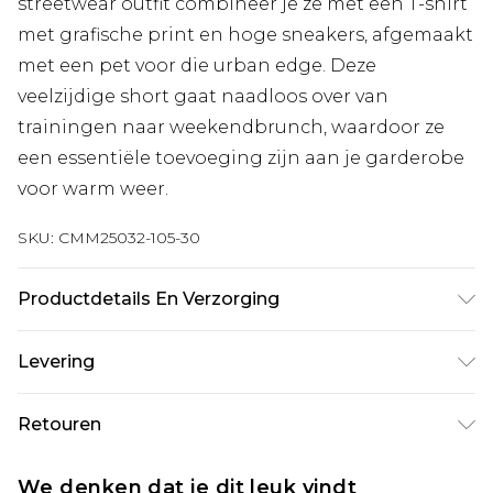
streetwear outfit combineer je ze met een T-shirt
met grafische print en hoge sneakers, afgemaakt
met een pet voor die urban edge. Deze
veelzijdige short gaat naadloos over van
trainingen naar weekendbrunch, waardoor ze
een essentiële toevoeging zijn aan je garderobe
voor warm weer.
SKU:
CMM25032-105-30
Productdetails En Verzorging
60% katoen, 40% polyester. Model is 1,85 m &
Levering
draagt UK maat M/32
Standaardlevering Nederland
€7.99
Retouren
Tot 5 werkdagen
Is er iets niet helemaal in orde? U heeft 21 dagen
Expressdienst Nederland
€17.99
We denken dat je dit leuk vindt