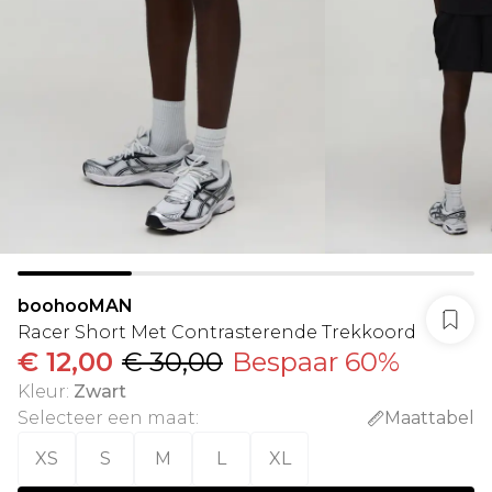
boohooMAN
Racer Short Met Contrasterende Trekkoord
€ 12,00
€ 30,00
Bespaar 60%
Kleur
:
Zwart
Selecteer een maat
:
Maattabel
XS
S
M
L
XL