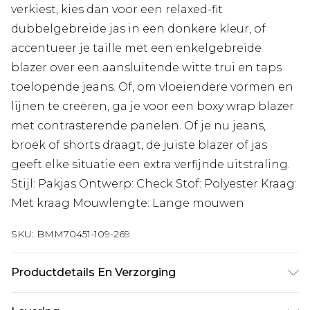
verkiest, kies dan voor een relaxed-fit
dubbelgebreide jas in een donkere kleur, of
accentueer je taille met een enkelgebreide
blazer over een aansluitende witte trui en taps
toelopende jeans. Of, om vloeiendere vormen en
lijnen te creëren, ga je voor een boxy wrap blazer
met contrasterende panelen. Of je nu jeans,
broek of shorts draagt, de juiste blazer of jas
geeft elke situatie een extra verfijnde uitstraling.
Stijl: Pakjas Ontwerp: Check Stof: Polyester Kraag:
Met kraag Mouwlengte: Lange mouwen
SKU:
BMM70451-109-269
Productdetails En Verzorging
98% Polyester, 2% Spandex. Model is 6'1 en draagt