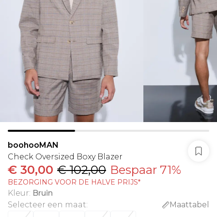
boohooMAN
Check Oversized Boxy Blazer
€ 30,00
€ 102,00
Bespaar 71%
BEZORGING VOOR DE HALVE PRIJS*
Kleur
:
Bruin
Selecteer een maat
:
Maattabel