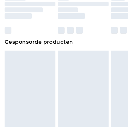
matrassen, toppers en kussens, moeten
ongebruikt zijn en in de originele, ongeopende
verpakking zitten. Dit heeft geen invloed op uw
wettelijke rechten.
Klik
hier
om ons volledige retourbeleid te
Gesponsorde producten
bekijken.