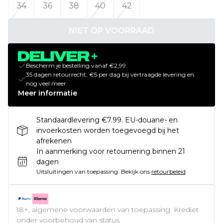
34
36
38
40
42
NIET OP VOORRAAD
Bescherm je bestelling vanaf €2,99.
35 dagen retourrecht, €5 per dag bij vertraagde levering en
nog veel meer.
Meer informatie
Standaardlevering €7.99. EU-douane- en
invoerkosten worden toegevoegd bij het
afrekenen
In aanmerking voor retournering binnen 21
dagen
Uitsluitingen van toepassing.
Bekijk ons
retourbeleid
18+, algemene voorwaarden van toepassing. Krediet
onder voorbehoud van status