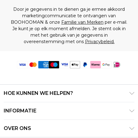
Door je gegevens in te dienen ga je ermee akkoord
marketingcommunicatie te ontvangen van
BOOHOOMAN & onze
Familie van Merken
per e-mail.
Je kunt je op elk moment afmelden. Je stemt ook in
met het gebruik van je gegevens in
overeenstemming met ons
Privacybeleid.
HOE KUNNEN WE HELPEN?
Klantenservice
INFORMATIE
Contact Opnemen
Algemene Voorwaarden – Bijgewerkt juni 2026
Retourneer uw bestelling
OVER ONS
Terms of Use
Bezorginformatie