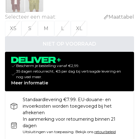
Selecteer een maat
:
Maattabel
XS
S
M
L
XL
NIET OP VOORRAAD
Bescherm je bestelling vanaf €2,99.
35 dagen retourrecht, €5 per dag bij vertraagde levering en
nog veel meer.
Meer informatie
Standaardlevering €7.99. EU-douane- en
invoerkosten worden toegevoegd bij het
afrekenen
In aanmerking voor retournering binnen 21
dagen
Uitsluitingen van toepassing.
Bekijk ons
retourbeleid