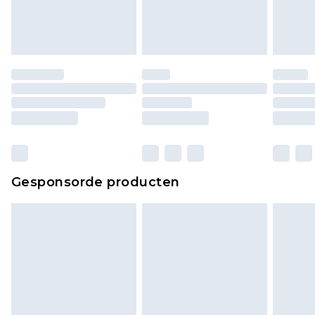
ongedragen en ongewassen zijn met de
originele labels eraan bevestigd. Schoenen
moeten ook binnenshuis worden gepast.
Huishoudelijke artikelen, zoals beddengoed,
matrassen, toppers en kussens, moeten
ongebruikt zijn en in de originele, ongeopende
verpakking zitten. Dit heeft geen invloed op uw
wettelijke rechten.
Klik
hier
om ons volledige retourbeleid te
Gesponsorde producten
bekijken.