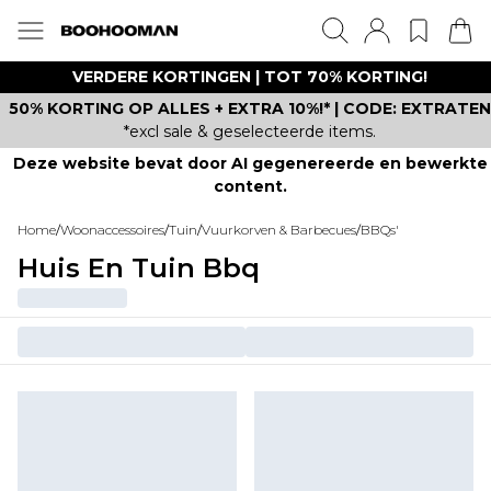
VERDERE KORTINGEN | TOT 70% KORTING!
50% KORTING OP ALLES + EXTRA 10%!* | CODE: EXTRATEN
*excl sale & geselecteerde items.
Deze website bevat door AI gegenereerde en bewerkte
content.
Home
/
Woonaccessoires
/
Tuin
/
Vuurkorven & Barbecues
/
BBQs'
Huis En Tuin Bbq