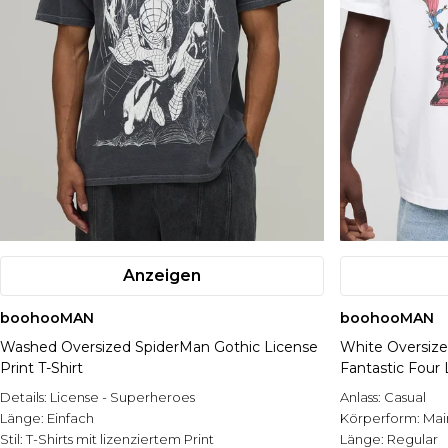
Anzeigen
boohooMAN
boohooMAN
Washed Oversized SpiderMan Gothic License
White Oversiz
Print T-Shirt
Fantastic Four 
Details:
License - Superheroes
Anlass:
Casual
Länge:
Einfach
Körperform:
Mai
Stil:
T-Shirts mit lizenziertem Print
Länge:
Regular