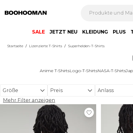
Zum Hauptinhalt springen
SALE
JETZT NEU
KLEIDUNG
PLUS
/
/
Startseite
Lizenzierte T-Shirts
Superhelden-T-Shirts
Anime T-Shirts
Logo-T-Shirts
NASA-T-Shirts
Jap
Größe
Preis
Anlass
Mehr Filter anzeigen