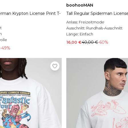
boohooMAN
rman Krypton License Print T-
Tall Regular Spiderman License 
Anlass:
Freizeitmode
t
Ausschnitt:
Rundhals-Ausschnitt
n
Länge:
Einfach
olle
16,00 €
40,00 €
-60%
-49%