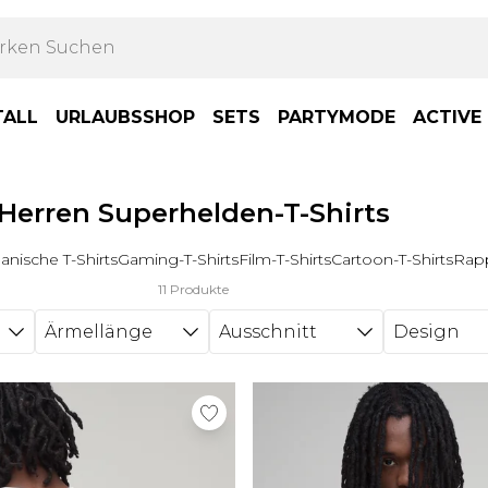
TALL
URLAUBSSHOP
SETS
PARTYMODE
ACTIVE
Herren Superhelden-T-Shirts
anische T-Shirts
Gaming-T-Shirts
Film-T-Shirts
Cartoon-T-Shirts
Rapp
11 Produkte
Ärmellänge
Ausschnitt
Design