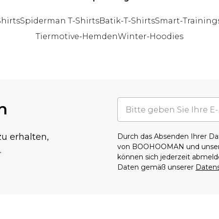
hirts
Spiderman T-Shirts
Batik-T-Shirts
Smart-Trainin
Tiermotive-Hemden
Winter-Hoodies
n
u erhalten,
Durch das Absenden Ihrer D
von BOOHOOMAN und unse
.
können sich jederzeit abmel
Daten gemäß unserer
Datens