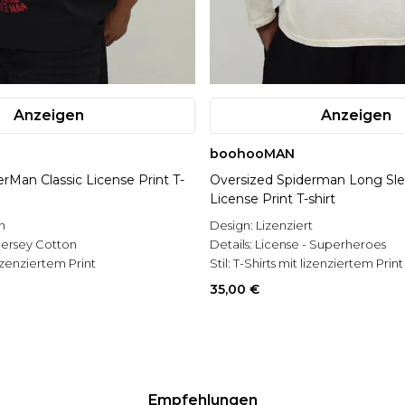
Anzeigen
Anzeigen
boohooMAN
rMan Classic License Print T-
Oversized Spiderman Long Sl
License Print T-shirt
n
Design:
Lizenziert
Jersey Cotton
Details:
License - Superheroes
lizenziertem Print
Stil:
T-Shirts mit lizenziertem Print
35,00 €
Empfehlungen