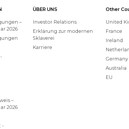
N
ÜBER UNS
Other Cou
gungen –
Investor Relations
United K
uar 2026
Erklärung zur modernen
France
gungen
Sklaverei
Ireland
n
Karriere
Netherla
-
Germany
Australia
EU
weis –
uar 2026
 -