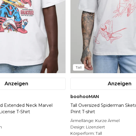
Tall
Anzeigen
Anzeigen
boohooMAN
ed Extended Neck Marvel
Tall Oversized Spiderman Sket
License T-Shirt
Print T-shirt
Ärmellänge:
Kurze Ärmel
n
Design:
Lizenziert
Körperform:
Tall