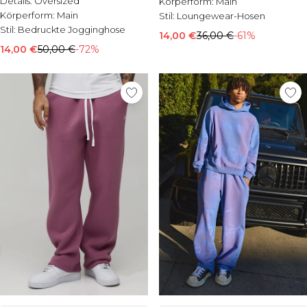
Details:
Oversized
Körperform:
Main
Körperform:
Main
Stil:
Loungewear-Hosen
Stil:
Bedruckte Jogginghose
14,00 €
36,00 €
-61%
14,00 €
50,00 €
-72%