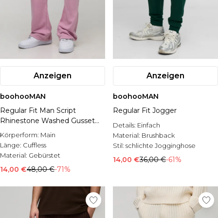
Anzeigen
Anzeigen
boohooMAN
boohooMAN
Regular Fit Man Script
Regular Fit Jogger
Rhinestone Washed Gusset
Details:
Einfach
Joggers
Körperform:
Main
Material:
Brushback
Länge:
Cuffless
Stil:
schlichte Jogginghose
Material:
Gebürstet
14,00 €
36,00 €
-61%
14,00 €
48,00 €
-71%