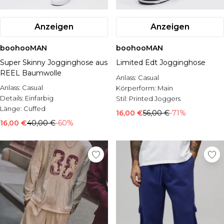
Anzeigen
Anzeigen
boohooMAN
boohooMAN
Super Skinny Jogginghose aus
Limited Edt Jogginghose
REEL Baumwolle
Anlass:
Casual
Anlass:
Casual
Körperform:
Main
Details:
Einfarbig
Stil:
Printed Joggers
Länge:
Cuffed
16,00 €
56,00 €
-71%
16,00 €
40,00 €
-60%