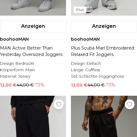
Plus
Anzeigen
Anzeigen
boohooMAN
boohooMAN
MAN Active Better Than
Plus Scuba Marl Embroidered
Yesterday Oversized Joggers
Relaxed Fit Joggers
Design:
Bedruckt
Design:
Einfach
Körperform:
Main
Länge:
Cuffless
Material:
Jersey
Stil:
Schlichte Jogginghose
12,00 €
44,00 €
-73%
12,00 €
44,00 €
-73%