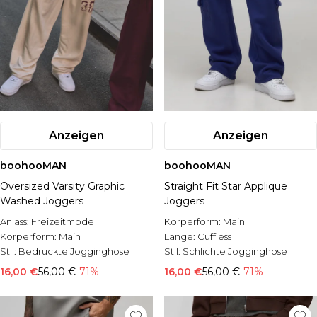
Anzeigen
Anzeigen
boohooMAN
boohooMAN
Oversized Varsity Graphic
Straight Fit Star Applique
Washed Joggers
Joggers
Anlass:
Freizeitmode
Körperform:
Main
Körperform:
Main
Länge:
Cuffless
Stil:
Bedruckte Jogginghose
Stil:
Schlichte Jogginghose
16,00 €
56,00 €
-71%
16,00 €
56,00 €
-71%