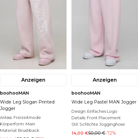
Anzeigen
Anzeigen
boohooMAN
boohooMAN
Wide Leg Slogan Printed
Wide Leg Pastel MAN Jogger
Jogger
Design:
Einfaches Logo
Anlass:
Freizeitmode
Details:
Front Placement
Körperform:
Main
Stil:
Schlichte Jogginghose
Material:
Brushback
14,00 €
50,00 €
-72%