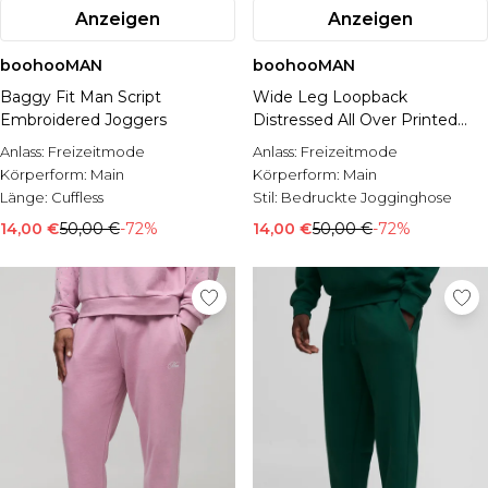
Anzeigen
Anzeigen
boohooMAN
boohooMAN
Baggy Fit Man Script
Wide Leg Loopback
Embroidered Joggers
Distressed All Over Printed
Joggers
Anlass:
Freizeitmode
Anlass:
Freizeitmode
Körperform:
Main
Körperform:
Main
Länge:
Cuffless
Stil:
Bedruckte Jogginghose
14,00 €
50,00 €
-72%
14,00 €
50,00 €
-72%