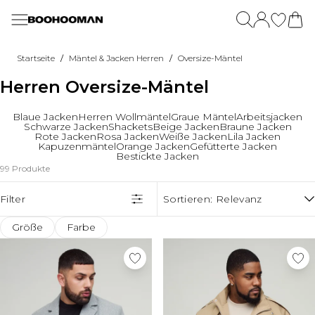
Zum Hauptinhalt springen
Menü
Menü
Menü
Menü
Menü
Menü
Menü
Menü
Menü
Menü
Menü
Sale
Jetzt Neu
Kleidung
Plus
Tall
Urlaubsshop
Sets
Heren-Partymode
Activewear
Alle Essentials Anshen
Schuhe
/
/
Startseite
Mäntel & Jacken Herren
Oversize-Mäntel
Sale T-Shirts & Tanktops
Alles Anzeigen
Alles Anzeigen
Plus Neue
Tall Neues
Zweiteiler & Sets
Alle Sets ansehen
Tops
Entdecken Sie Aktiv
Essential T-Shirts
Sneaker
Herren Oversize-Mäntel
Sale Trainingsanzüge
Wieder Auf Lager
T-Shirts & Tanktops
Plus T-Shirts & Hemden
Tall T-Shirts & Hemden
T-Shirts
Hemd- Und Shorts-sets
Denim
Alle Sportbekleidung
Essential Unterhemden
Sandalen & Flip Flops
Sale Denim
Neue Activewear
Shorts
Plus Jeans
Tall Jeans
Tanktops
T-Shirt- & Shorts-Sets
Hemden
Sport T-shirts
Essential Denim
Ausgehschuhe
Sale Shorts
Neue Plus
Leinen
Plus Hosen
Tall Hosen
Shorts
Hemd- Und Hosen-sets
Knitwear
Sport Hoodies
Essential Schwere Kleidung
Blaue Jacken
Herren Wollmäntel
Graue Mäntel
Arbeitsjacken
Schwarze Jacken
Shackets
Beige Jacken
Braune Jacken
Sale Hoodies & Sweatshirts
Neue Tall
Hemden
Plus Hoodies mit Schalkragen
Tall Hoodies & Sweatshirts
Hemden
Polo-Sets
Plus Ausgeh-Kollektion
Sport Trainingsanzüge
Essential Hoodies & Sweatshirts
Accessories
Rote Jacken
Rosa Jacken
Weiße Jacken
Lila Jacken
Sale Schuhe
Graphic Tops
Plus Sets
Tall Sets
Bademode
Denim-Sets
Tall Ausgeh-Kollektion
Sport Jogginghosen
Essential Jogginghosen
Schmuck & Uhren
Kapuzenmäntel
Orange Jacken
Gefütterte Jacken
Bestickte Jacken
Sale Strick
Trainingsanzüge
Plus Shorts
Tall Shorts
Bedruckte Hemden
Trainingsanzüge
Sport Shorts
Essential-Shorts
Trending
Sonnenbrillen
99 Produkte
Sale Hosen & Jogginghosen
Jeans
Plus Hemden
Tall Hemden
Hüte
Anzüge
Sport Jacken
Essential-Strickwaren
Herren-Anlässe
Bestsellers
Hüte & Caps
Sale Plus & Tall
Hosen & Cargos
Plus Jacken und Mäntel
Tall Jacken und Mäntel
Sandalen & Slides
Plus-Size-Sets
Sport Tall
Tall Essential Kleidung
Trending Jetzt
Anzüge
Gürtel
Filter
Sortieren:
Relevanz
Sale Accessories
Sets & Co-ords
Plus Trainingsanzüge
Tall Trainingsanzüge
Sonnenbrillen
Tall-Sets
Sport Plus
Plus Essential Kleidung
BOOHOOMAN | Ronaldinho
Herren-Hemden
Unterwäsche
Sale Sportbekleidung
Jorts
Plus Joggers
Tall Joggers
Sport Unterwäsche
Oversize-Passformen
Anzug-Blazer
Socken
Größe
Farbe
Sale Mäntel & Jacken
Active
Plus Active
Sport Socken
Kollektionen
Angebote
Angebote
MAN Fußballtrikots
Anzughosen
Taschen & Portemonnaies
Sale Hemden
Jogginghosen
Sport Zubehör
Mehr Kategorien
Essentials
Sommernächte
Bis Zu 70% Rabatt Auf Sale!
Ausgehschuhe
Bis Zu 70% Rabatt Auf Sale!
Sale Anzüge
Anzüge
Mehr Kategorien
Urlaubsshop
Tall Active
Leinen
Lade die App für exklusive Angebote & Rabatte herunter
Lade die App für exklusive Angebote & Rabatte herunter
Angebote
Mäntel & Jacken
Entdecken
Festival
Plus Jorts
Tall Jorts
Airport Outfits
Studenten Extra 12% Rabatt!
Studenten Extra 12% Rabatt!
Angebote
Bis Zu 70% Rabatt Auf Sale!
Bademode
Angebote
Common Pace
Partymode Plus
Tall Essential
Flughafen-Outfits
Essentials Workers Extra 12% Rabatt
Training Dept.
Essentials Workers Extra 12% Rabatt
Bis Zu 70% Rabatt Auf Sale!
Lade die App für exklusive Angebote & Rabatte herunter
Kapuzensweater
Bis Zu 70% Rabatt Auf Sale!
Camo
Plus Essential Kleidung
Tall Pullover & Strickjacken
Reiseziel-T-Shirts
Klarna Verfügbar
Common Pace
Klarna Verfügbar
Lade die App für exklusive Angebote & Rabatte herunter
Studenten Extra 12% Rabatt!