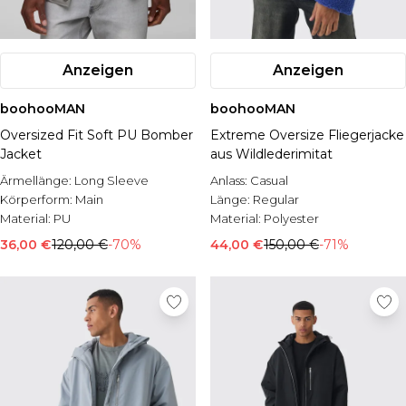
Anzeigen
Anzeigen
boohooMAN
boohooMAN
Oversized Fit Soft PU Bomber
Extreme Oversize Fliegerjacke
Jacket
aus Wildlederimitat
Ärmellänge:
Long Sleeve
Anlass:
Casual
Körperform:
Main
Länge:
Regular
Material:
PU
Material:
Polyester
36,00 €
120,00 €
-70%
44,00 €
150,00 €
-71%