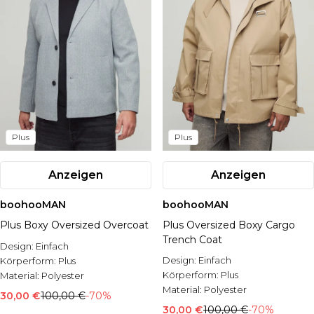
Denim
Lade die App für exklusive Angebote & Rabatte herunter
Strass
Plus Pullover & Strickjacken
One More Rep
Studenten Extra 12% Rabatt!
Essentials Workers Extra 12% Rabatt
Schwere Kleidung
Studenten Extra 12% Rabatt!
Leinen
Aktive Grafiken
Angebote
Essentials Workers Extra 12% Rabatt
Klarna Verfügbar
Essentials Workers Extra 12% Rabatt
Weight Training
Bis Zu 70% Rabatt Auf Sale!
Klarna Verfügbar
Mehr Kategorien
Klarna Verfügbar
Running
Angebote
Lade die App für exklusive Angebote & Rabatte herunter
Schwere Kleidung
Gym
Bis Zu 70% Rabatt Auf Sale!
Studenten Extra 12% Rabatt!
Essentials
Athleisure
Lade die App für exklusive Angebote & Rabatte herunter
Essentials Workers Extra 12% Rabatt
Strick
Studenten Extra 12% Rabatt!
Klarna Verfügbar
Loungewear
Angebote
Essentials Workers Extra 12% Rabatt
Unterwäsche
Klarna Verfügbar
Bis Zu 70% Rabatt Auf Sale!
Plus
Plus
Socken
Lade die App für exklusive Angebote & Rabatte herunter
Kurzer Reißverschluss
Studenten Extra 12% Rabatt!
Essentials Workers Extra 12% Rabatt
Anzeigen
Anzeigen
Angebote
Klarna Verfügbar
Bis Zu 70% Rabatt Auf Sale!
boohooMAN
boohooMAN
Lade die App für exklusive Angebote & Rabatte herunter
Plus Boxy Oversized Overcoat
Plus Oversized Boxy Cargo
Studenten Extra 12% Rabatt!
Trench Coat
Essentials Workers Extra 12% Rabatt
Design:
Einfach
Klarna Verfügbar
Design:
Einfach
Körperform:
Plus
Körperform:
Plus
Material:
Polyester
Material:
Polyester
30,00 €
100,00 €
-70%
30,00 €
100,00 €
-70%