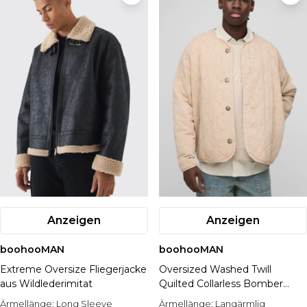
Anzeigen
Anzeigen
boohooMAN
boohooMAN
Extreme Oversize Fliegerjacke
Oversized Washed Twill
aus Wildlederimitat
Quilted Collarless Bomber
Jacket
Ärmellänge:
Long Sleeve
Ärmellänge:
Langärmlig