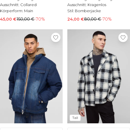
Ausschnitt:
Collared
Ausschnitt:
Kragenlos
Körperform:
Main
Stil:
Bomberjacke
45,00 €
150,00 €
-70%
24,00 €
80,00 €
-70%
Tall