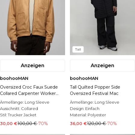
Tall
Anzeigen
Anzeigen
boohooMAN
boohooMAN
Oversized Croc Faux Suede
Tall Quilted Popper Side
Collared Carpenter Worker
Oversized Festival Mac
Jacket
Ärmellänge:
Long Sleeve
Ärmellänge:
Long Sleeve
Ausschnitt:
Collared
Design:
Einfach
Stil:
Trucker Jacket
Material:
Polyester
30,00 €
100,00 €
-70%
36,00 €
120,00 €
-70%