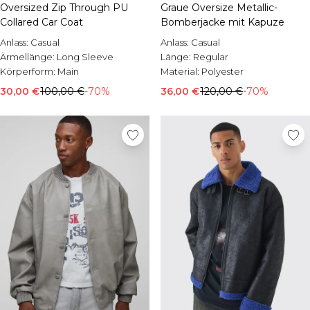
Oversized Zip Through PU
Graue Oversize Metallic-
Collared Car Coat
Bomberjacke mit Kapuze
Anlass:
Casual
Anlass:
Casual
Ärmellänge:
Long Sleeve
Länge:
Regular
Körperform:
Main
Material:
Polyester
30,00 €
100,00 €
-70%
36,00 €
120,00 €
-70%