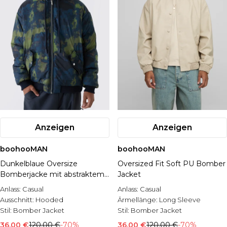
Anzeigen
Anzeigen
boohooMAN
boohooMAN
Dunkelblaue Oversize
Oversized Fit Soft PU Bomber
Bomberjacke mit abstraktem
Jacket
Print und Kapuze
Anlass:
Casual
Anlass:
Casual
Ausschnitt:
Hooded
Ärmellänge:
Long Sleeve
Stil:
Bomber Jacket
Stil:
Bomber Jacket
36,00 €
120,00 €
-70%
36,00 €
120,00 €
-70%