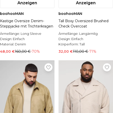
Anzeigen
Anzeigen
boohooMAN
boohooMAN
Kastige Oversize Denim-
Tall Boxy Oversized Brushed
Steppjacke mit Trichterkragen
Check Overcoat
Ärmellänge:
Long Sleeve
Ärmellänge:
Langärmlig
Design:
Einfach
Design:
Einfach
Material:
Denim
Körperform:
Tall
48,00 €
160,00 €
-70%
32,00 €
110,00 €
-71%