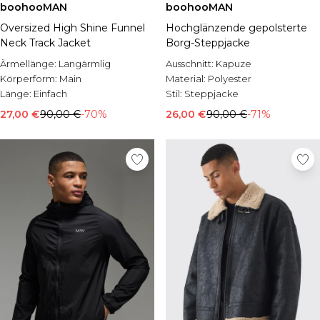
boohooMAN
boohooMAN
Oversized High Shine Funnel
Hochglänzende gepolsterte
Neck Track Jacket
Borg-Steppjacke
Ärmellänge:
Langärmlig
Ausschnitt:
Kapuze
Körperform:
Main
Material:
Polyester
Länge:
Einfach
Stil:
Steppjacke
27,00 €
90,00 €
-70%
26,00 €
90,00 €
-71%