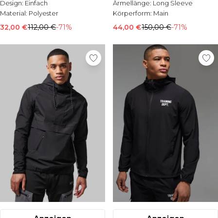
Design:
Einfach
Ärmellänge:
Long Sleeve
Material:
Polyester
Körperform:
Main
32,00 €
112,00 €
-71%
44,00 €
150,00 €
-71%