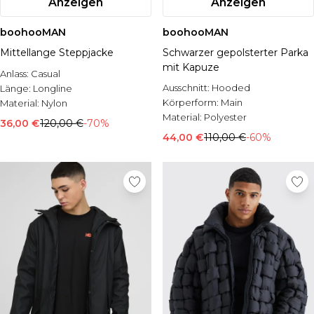
Anzeigen
Anzeigen
boohooMAN
boohooMAN
Mittellange Steppjacke
Schwarzer gepolsterter Parka
mit Kapuze
Anlass:
Casual
Ausschnitt:
Hooded
Länge:
Longline
Körperform:
Main
Material:
Nylon
Material:
Polyester
36,00 €
120,00 €
-70%
44,00 €
110,00 €
-60%