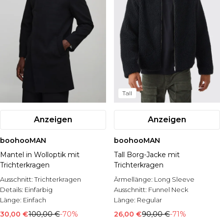
Tall
Anzeigen
Anzeigen
boohooMAN
boohooMAN
Mantel in Wolloptik mit
Tall Borg-Jacke mit
Trichterkragen
Trichterkragen
Ausschnitt:
Trichterkragen
Ärmellänge:
Long Sleeve
Details:
Einfarbig
Ausschnitt:
Funnel Neck
Länge:
Einfach
Länge:
Regular
30,00 €
100,00 €
-70%
26,00 €
90,00 €
-71%