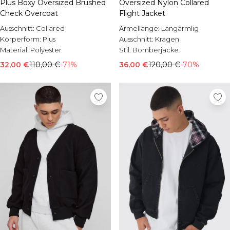
Plus Boxy Oversized Brushed
Oversized Nylon Collared
Check Overcoat
Flight Jacket
Ausschnitt:
Collared
Ärmellänge:
Langärmlig
Körperform:
Plus
Ausschnitt:
Kragen
Material:
Polyester
Stil:
Bomberjacke
32,00 €
110,00 €
-71%
36,00 €
120,00 €
-70%