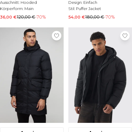
Ausschnitt:
Hooded
Design:
Einfach
Körperform:
Main
Stil:
Puffer Jacket
36,00 €
120,00 €
-70%
54,00 €
180,00 €
-70%