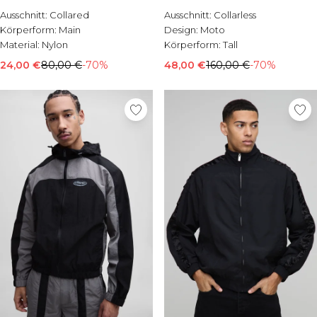
Ausschnitt:
Collared
Ausschnitt:
Collarless
Körperform:
Main
Design:
Moto
Material:
Nylon
Körperform:
Tall
24,00 €
80,00 €
-70%
48,00 €
160,00 €
-70%