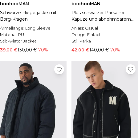
boohooMAN
boohooMAN
Schwarze Fliegerjacke mit
Plus schwarzer Parka mit
Borg-Kragen
Kapuze und abnehmbarem
Kunstfell-Detail
Ärmellänge:
Long Sleeve
Anlass:
Casual
Material:
PU
Design:
Einfach
Stil:
Aviator Jacket
Stil:
Parka
39,00 €
130,00 €
-70%
42,00 €
140,00 €
-70%