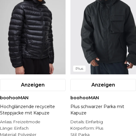
Plus
Anzeigen
Anzeigen
boohooMAN
boohooMAN
Hochglänzende recycelte
Plus schwarzer Parka mit
Steppjacke mit Kapuze
Kapuze
Anlass:
Freizeitmode
Details:
Einfarbig
Länge:
Einfach
Körperform:
Plus
Material:
Polyester
Stil:
Parka