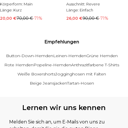
Körperform:
Main
Ausschnitt:
Revere
Länge:
Kurz
Länge:
Einfach
20,00 €
70,00 €
-71%
26,00 €
90,00 €
-71%
Empfehlungen
Button-Down-Hemden
Leinen-Hemden
Grüne Hemden
Rote Hemden
Popeline-Hemden
Anthrazitfarbene T-Shirts
Weiße Boxershorts
Jogginghosen mit Falten
Beige Jeansjacken
Tartan-Hosen
Zurück zum Hauptinhalt
Lernen wir uns kennen
Melden Sie sich an, um E-Mails von uns zu