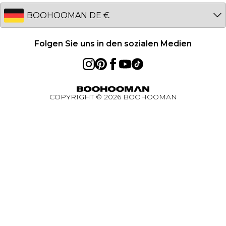
Australia
Studentenrabatt - Unidays
EU
Studentenrabatt - Student Beans
Student Discount
Folgen Sie uns in den sozialen Medien
Essential worker rabatt
BOOHOOMAN App
COPYRIGHT ©
2026
BOOHOOMAN