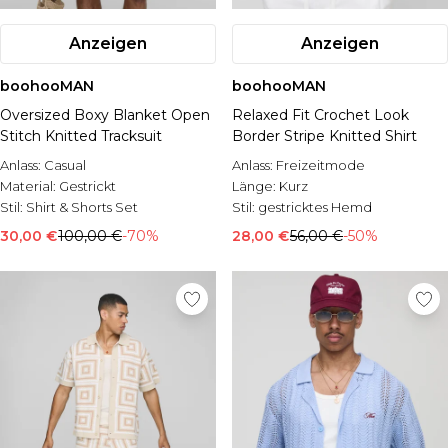
Anzeigen
Anzeigen
boohooMAN
boohooMAN
Oversized Boxy Blanket Open
Relaxed Fit Crochet Look
Stitch Knitted Tracksuit
Border Stripe Knitted Shirt
Anlass:
Casual
Anlass:
Freizeitmode
Material:
Gestrickt
Länge:
Kurz
Stil:
Shirt & Shorts Set
Stil:
gestricktes Hemd
30,00 €
100,00 €
-70%
28,00 €
56,00 €
-50%