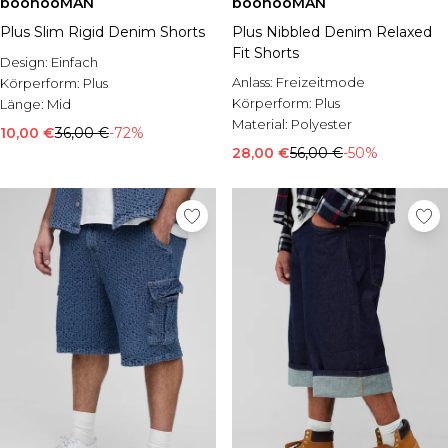
boohooMAN
boohooMAN
Plus Slim Rigid Denim Shorts
Plus Nibbled Denim Relaxed
Fit Shorts
Design:
Einfach
Anlass:
Freizeitmode
Körperform:
Plus
Körperform:
Plus
Länge:
Mid
Material:
Polyester
10,00 €
36,00 €
-72%
28,00 €
56,00 €
-50%