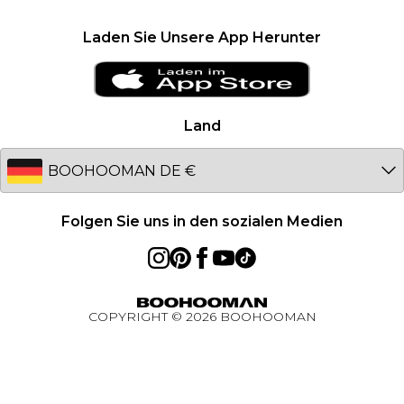
United Kingdom
Karriere
Klarna
France
Laden Sie Unsere App Herunter
Clearplay
Ireland
PayPal
Netherlands
Datenschutzhinweis – Aktualisiert Januar 2026
Germany
Land
Über Cookies
Australia
Studentenrabatt - Unidays
EU
Studentenrabatt - Student Beans
Student Discount
Folgen Sie uns in den sozialen Medien
Essential worker rabatt
BOOHOOMAN App
COPYRIGHT ©
2026
BOOHOOMAN