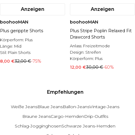
Anzeigen
Anzeigen
boohooMAN
boohooMAN
Plus gerippte Shorts
Plus Stripe Poplin Relaxed Fit
Drawcord Shorts
Körperform:
Plus
Anlass:
Freizeitmode
Länge:
Mid
Design:
Streifen
Stil:
Plain Shorts
Körperform:
Plus
8,00 €
32,00 €
-75%
12,00 €
30,00 €
-60%
Empfehlungen
Weiße Jeans
Blaue Jeans
Ballon-Jeans
Vintage-Jeans
Braune Jeans
Cargo-Hemden
Drip-Outfits
Schlag-Jogginghosen
Schwarze Jeans-Hemden