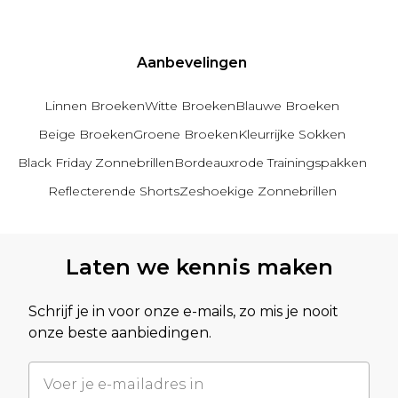
Aanbevelingen
Linnen Broeken
Witte Broeken
Blauwe Broeken
Beige Broeken
Groene Broeken
Kleurrijke Sokken
Black Friday Zonnebrillen
Bordeauxrode Trainingspakken
Reflecterende Shorts
Zeshoekige Zonnebrillen
Terug naar hoofdinhoud
Laten we kennis maken
Schrijf je in voor onze e-mails, zo mis je nooit
onze beste aanbiedingen.