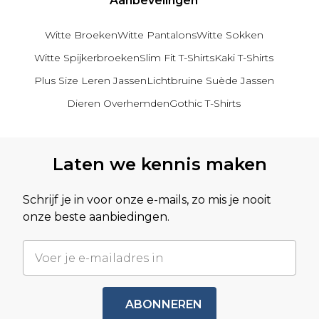
Aanbevelingen
Witte Broeken
Witte Pantalons
Witte Sokken
Witte Spijkerbroeken
Slim Fit T-Shirts
Kaki T-Shirts
Plus Size Leren Jassen
Lichtbruine Suède Jassen
Dieren Overhemden
Gothic T-Shirts
Terug naar hoofdinhoud
Laten we kennis maken
Schrijf je in voor onze e-mails, zo mis je nooit
onze beste aanbiedingen.
ABONNEREN