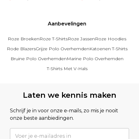
Aanbevelingen
Roze Broeken
Roze T-Shirts
Roze Jassen
Roze Hoodies
Rode Blazers
Grijze Polo Overhemden
Katoenen T-Shirts
Bruine Polo Overhemden
Marine Polo Overhemden
T-Shirts Met V-Hals
Terug naar hoofdinhoud
Laten we kennis maken
Schrijf je in voor onze e-mails, zo mis je nooit
onze beste aanbiedingen.