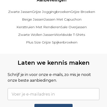
Aanbevelingen
Zwarte Jassen
Grijze Joggingbroeken
Grijze Broeken
Beige Jassen
Jassen Met Capuchon
Kersttruien Met Rendieren
Sale Overjassen
Zwarte Wollen Jassen
Worldwide T-Shirts
Plus Size Grijze Spijkerbroeken
Terug naar hoofdinhoud
Laten we kennis maken
Schrijf je in voor onze e-mails, zo mis je nooit
onze beste aanbiedingen.