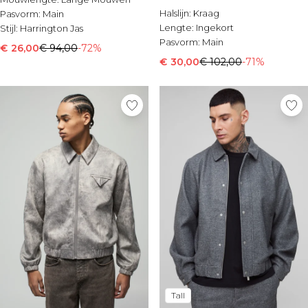
Halslijn:
Kraag
Pasvorm:
Main
Lengte:
Ingekort
Stijl:
Harrington Jas
Pasvorm:
Main
€ 26,00
€ 94,00
-72%
€ 30,00
€ 102,00
-71%
Tall