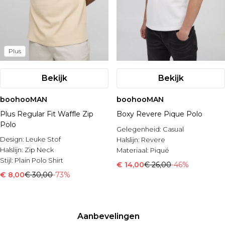
Plus
Bekijk
Bekijk
boohooMAN
boohooMAN
Plus Regular Fit Waffle Zip
Boxy Revere Pique Polo
Polo
Gelegenheid:
Casual
Design:
Leuke Stof
Halslijn:
Revere
Halslijn:
Zip Neck
Materiaal:
Piqué
Stijl:
Plain Polo Shirt
€ 14,00
€ 26,00
-46%
€ 8,00
€ 30,00
-73%
Aanbevelingen