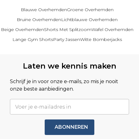
Blauwe Overhemden
Groene Overhemden
Bruine Overhemden
Lichtblauwe Overhemden
Beige Overhemden
Shorts Met Splitzoom
Wafel Overhemden
Lange Gym Shorts
Party Jassen
Witte Bomberjacks
Terug naar hoofdinhoud
Laten we kennis maken
Schrijf je in voor onze e-mails, zo mis je nooit
onze beste aanbiedingen.
ABONNEREN