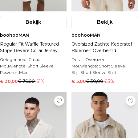
Bekijk
Bekijk
boohooMAN
boohooMAN
Regular Fit Waffle Textured
Oversized Zachte Keperstof
Stripe Revere Collar Jersey
Bloemen Overhemd
Shirt and Shorts Set
Gelegenheid:
Casual
Detail:
Oversized
Mouwlengte:
Short Sleeve
Mouwlengte:
Short Sleeve
Pasvorm:
Main
Stijl:
Short Sleeve Shirt
€ 30,00
€ 76,00
-61%
€ 5,00
€ 30,00
-83%