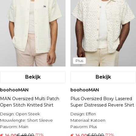
Plus
Bekijk
Bekijk
boohooMAN
boohooMAN
MAN Oversized Multi Patch
Plus Oversized Boxy Lasered
Open Stitch Knitted Shirt
Super Distressed Revere Shirt
Design:
Open Steek
Design:
Effen
Mouwlengte:
Short Sleeve
Materiaal:
Katoen
Pasvorm:
Main
Pasvorm:
Plus
€ 14,00
€ 48,00
-71%
€ 14,00
€ 50,00
-72%