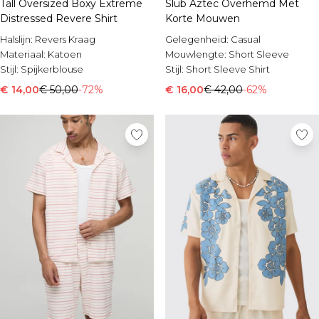
Tall Oversized Boxy Extreme
Slub Aztec Overhemd Met
Distressed Revere Shirt
Korte Mouwen
Halslijn:
Revers Kraag
Gelegenheid:
Casual
Materiaal:
Katoen
Mouwlengte:
Short Sleeve
Stijl:
Spijkerblouse
Stijl:
Short Sleeve Shirt
€ 14,00
€ 50,00
-72%
€ 16,00
€ 42,00
-62%