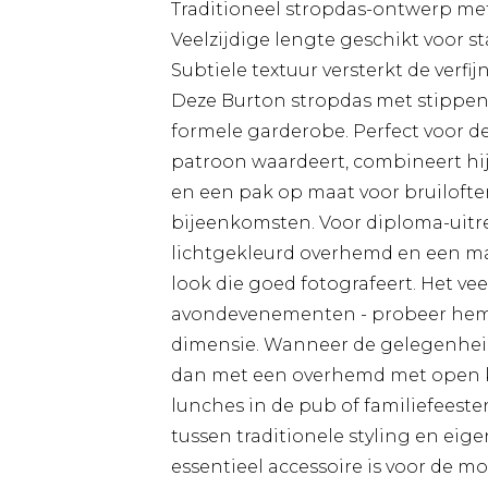
Traditioneel stropdas-ontwerp met
Veelzijdige lengte geschikt voor s
Subtiele textuur versterkt de verfij
Deze Burton stropdas met stippe
formele garderobe. Perfect voor de 
patroon waardeert, combineert hi
en een pak op maat voor bruiloften
bijeenkomsten. Voor diploma-uit
lichtgekleurd overhemd en een ma
look die goed fotografeert. Het ve
avondevenementen - probeer hem m
dimensie. Wanneer de gelegenheid
dan met een overhemd met open kr
lunches in de pub of familiefeeste
tussen traditionele styling en eig
essentieel accessoire is voor de m