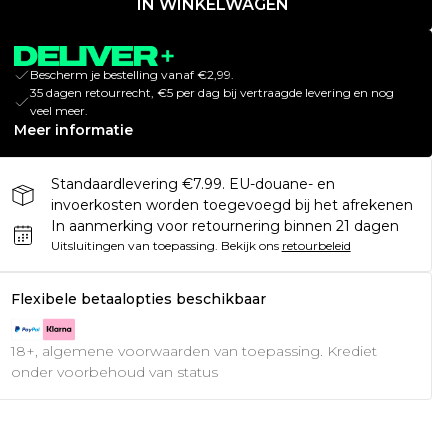
IN WINKELWAGEN
Bescherm je bestelling vanaf €2,99.
35 dagen retourrecht, €5 per dag bij vertraagde levering en nog
veel meer.
Meer informatie
Standaardlevering €7.99. EU-douane- en
invoerkosten worden toegevoegd bij het afrekenen
In aanmerking voor retournering binnen 21 dagen
Uitsluitingen van toepassing.
Bekijk ons
retourbeleid
Flexibele betaalopties beschikbaar
18+, algemene voorwaarden van toepassing. Krediet
onder voorbehoud van status