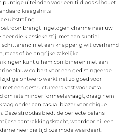
 puntige uiteinden voor een tijdloos silhouet
tandaard kraagshirts
nde uitstraling
npatroon brengt ingetogen charme naar uw
heer die klassieke stijl met een subtiel
j schitterend met een knapperig wit overhemd
, races of belangrijke zakelijke
reikingen kunt u hem combineren met een
rineblauw colbert voor een gedistingeerde
elzijdige ontwerp werkt net zo goed voor
et een gestructureerd vest voor extra
 om iets minder formeels vraagt, draag hem
aag onder een casual blazer voor chique
n. Deze stropdas biedt de perfecte balans
entijdse aantrekkingskracht, waardoor hij een
oderne heer die tijdloze mode waardeert.