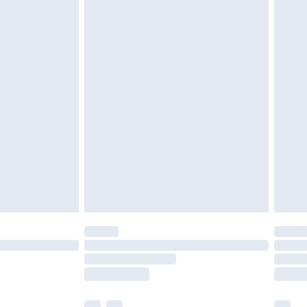
en in de originele, ongeopende verpakking
w wettelijke rechten.
leid te bekijken.