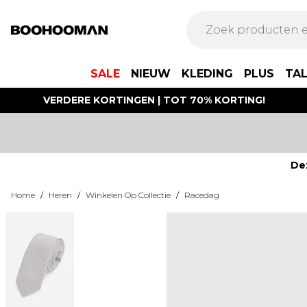
SALE
NIEUW
KLEDING
PLUS
TA
VERDERE KORTINGEN | TOT 70% KORTING!
De
Home
/
Heren
/
Winkelen Op Collectie
/
Racedag