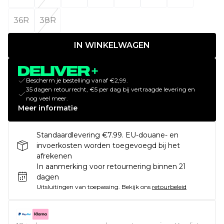
36R
38R
IN WINKELWAGEN
Bescherm je bestelling vanaf €2,99.
35 dagen retourrecht, €5 per dag bij vertraagde levering en
nog veel meer.
Meer informatie
Standaardlevering €7.99. EU-douane- en
invoerkosten worden toegevoegd bij het
afrekenen
In aanmerking voor retournering binnen 21
dagen
Uitsluitingen van toepassing.
Bekijk ons
retourbeleid