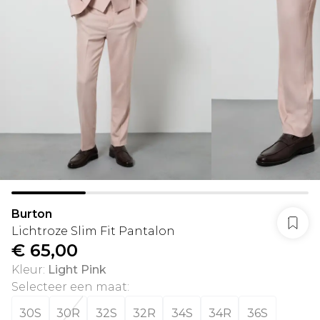
Burton
Lichtroze Slim Fit Pantalon
€ 65,00
Kleur
:
Light Pink
Selecteer een maat
:
30S
30R
32S
32R
34S
34R
36S