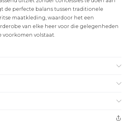
assend uitziet zonder concessies te doen aan
t de perfecte balans tussen traditionele
ritse maatkleding, waardoor het een
arderobe van elke heer voor die gelegenheden
e voorkomen volstaat.
 Viscose, 3% Elastaan, Alleen chemisch
40R, Broek: 34R, Vest: Medium, ongeveer lengte
€7.99
 heeft 21 dagen vanaf de dag dat u het ontvangt
€17.99
es aanbieden voor modieuze gezichtsmaskers,