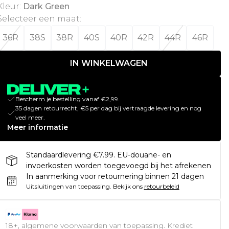
Kleur
:
Dark Green
Selecteer een maat
:
36R
38S
38R
40S
40R
42R
44R
46R
IN WINKELWAGEN
Bescherm je bestelling vanaf €2,99.
35 dagen retourrecht, €5 per dag bij vertraagde levering en nog
veel meer.
Meer informatie
Standaardlevering €7.99. EU-douane- en
invoerkosten worden toegevoegd bij het afrekenen
In aanmerking voor retournering binnen 21 dagen
Uitsluitingen van toepassing.
Bekijk ons
retourbeleid
18+, algemene voorwaarden van toepassing. Krediet