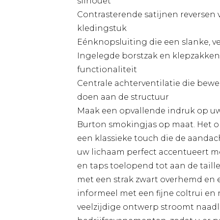
silhouet
Contrasterende satijnen reversen v
kledingstuk
Eénknopsluiting die een slanke, ve
Ingelegde borstzak en klepzakken 
functionaliteit
Centrale achterventilatie die bew
doen aan de structuur
Maak een opvallende indruk op u
Burton smokingjas op maat. Het 
een klassieke touch die de aandac
uw lichaam perfect accentueert me
en taps toelopend tot aan de taille
met een strak zwart overhemd en e
informeel met een fijne coltrui en
veelzijdige ontwerp stroomt naadlo