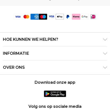
HOE KUNNEN WE HELPEN?
Klantenservice
INFORMATIE
Contact Opnemen
Algemene Voorwaarden – Bijgewerkt juni 2026
Retourneer uw bestelling
OVER ONS
Terms of Use
Bezorginformatie
Investeerdersrelaties
Klarna
Retourbeleid – Bijgewerkt mei 2026
Download onze app
Verklaring over moderne slavernij
PayPal
Maatgids
Loopbanen
Privacybeleid - Bijgewerkt juni 2026
Over cookies
Volg ons op sociale media