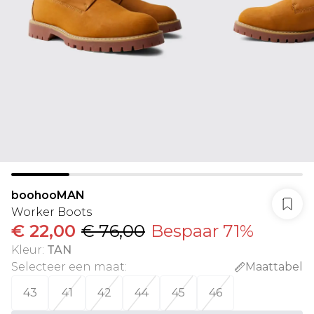
boohooMAN
Worker Boots
€ 22,00
€ 76,00
Bespaar 71%
Kleur
:
TAN
Selecteer een maat
:
Maattabel
43
41
42
44
45
46