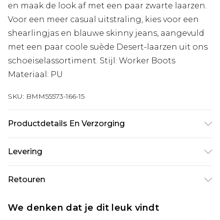
en maak de look af met een paar zwarte laarzen.
Voor een meer casual uitstraling, kies voor een
shearlingjas en blauwe skinny jeans, aangevuld
met een paar coole suède Desert-laarzen uit ons
schoeiselassortiment. Stijl: Worker Boots
Materiaal: PU
SKU:
BMM55573-166-15
Productdetails En Verzorging
Bovenwerk: 100% polyurethaan,
Levering
Voering: 100% polyurethaan,
Buitenzool: 100% TPR
Standaardlevering Nederland
€7.99
Retouren
Tot 5 werkdagen
Is er iets niet helemaal in orde? U heeft 21 dagen
Expressdienst Nederland
€17.99
We denken dat je dit leuk vindt
vanaf de dag dat u het ontvangt om iets terug te
2 werkdagen.