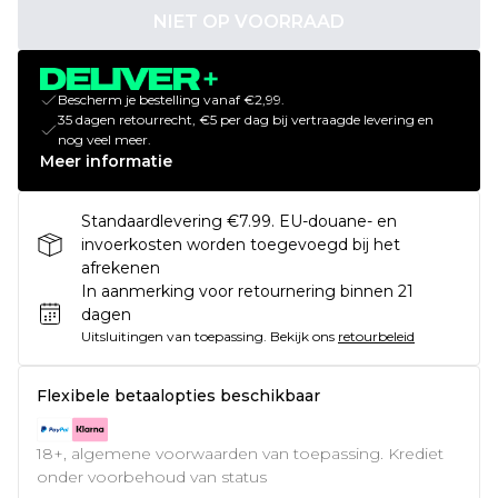
NIET OP VOORRAAD
Bescherm je bestelling vanaf €2,99.
35 dagen retourrecht, €5 per dag bij vertraagde levering en
nog veel meer.
Meer informatie
Standaardlevering €7.99. EU-douane- en
invoerkosten worden toegevoegd bij het
afrekenen
In aanmerking voor retournering binnen 21
dagen
Uitsluitingen van toepassing.
Bekijk ons
retourbeleid
Flexibele betaalopties beschikbaar
18+, algemene voorwaarden van toepassing. Krediet
onder voorbehoud van status