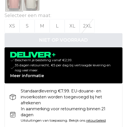
Selecteer een maat
:
XS
S
M
L
XL
2XL
NIET OP VOORRAAD
Bescherm je bestelling vanaf €2,99.
35 dagen retourrecht, €5 per dag bij vertraagde levering en
nog veel meer.
Meer informatie
Standaardlevering €7.99. EU-douane- en
invoerkosten worden toegevoegd bij het
afrekenen
In aanmerking voor retournering binnen 21
dagen
Uitsluitingen van toepassing.
Bekijk ons
retourbeleid