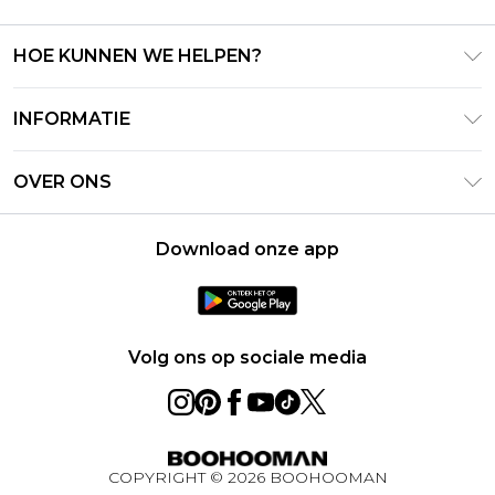
HOE KUNNEN WE HELPEN?
Klantenservice
INFORMATIE
Contact Opnemen
Algemene Voorwaarden – Bijgewerkt juni 2026
Retourneer uw bestelling
OVER ONS
Terms of Use
Bezorginformatie
Investeerdersrelaties
Klarna
Retourbeleid – Bijgewerkt mei 2026
Download onze app
Verklaring over moderne slavernij
PayPal
Maatgids
Loopbanen
Privacybeleid - Bijgewerkt juni 2026
Over cookies
Volg ons op sociale media
Studentenkorting
BOOHOOMAN App
Winactie Ultiem Techpakket Augustus 2026
COPYRIGHT ©
2026
BOOHOOMAN