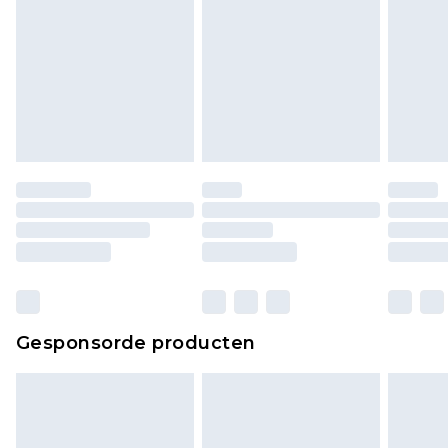
lingerie als de hygiënezegel niet op zijn plaats zit
of is verbroken.
Schoenen en/of kledingstukken moeten
ongedragen en ongewassen zijn met de
originele labels eraan bevestigd. Schoenen
moeten ook binnenshuis worden gepast.
Huishoudelijke artikelen, zoals beddengoed,
matrassen, toppers en kussens, moeten
ongebruikt zijn en in de originele, ongeopende
verpakking zitten. Dit heeft geen invloed op uw
wettelijke rechten.
Klik
hier
om ons volledige retourbeleid te
Gesponsorde producten
bekijken.