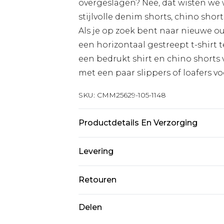
overgeslagen? Nee, dat wisten we w
stijlvolle denim shorts, chino short
Als je op zoek bent naar nieuwe o
een horizontaal gestreept t-shirt 
een bedrukt shirt en chino shorts
met een paar slippers of loafers vo
SKU:
CMM25629-105-1148
Productdetails En Verzorging
60% Katoen 40% Polyester Wassen o
Levering
bleken, niet in de droogtrommel, k
brengen terwijl vochtig, plat drog
Standaardlevering Nederland
Retouren
vuur houden Model draagt: Maat 1
Tot 5 werkdagen
Is er iets niet helemaal in orde? U
Delen
Expressdienst Nederland
om iets terug te sturen.
2 werkdagen.