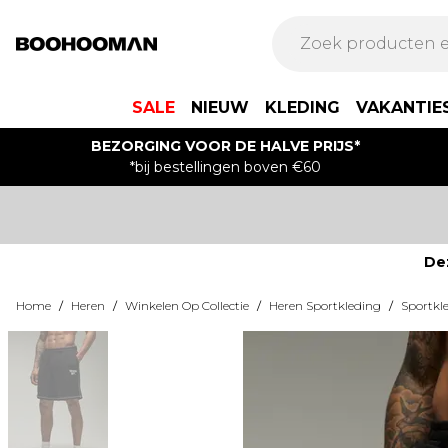
SALE
NIEUW
KLEDING
VAKANTIE
BEZORGING VOOR DE HALVE PRIJS*
*bij bestellingen boven €60
De
Home
/
Heren
/
Winkelen Op Collectie
/
Heren Sportkleding
/
Sportkl