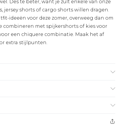
el. Des te beter, want je zult enkele van onze
s, jersey shorts of cargo shorts willen dragen.
utfit-ideeën voor deze zomer, overweeg dan om
te combineren met spijkershorts of kies voor
 voor een chiquere combinatie. Maak het af
or extra stijlpunten.
p 30°C met gelijksoortige kleuren, niet
oel strijken op de achterkant, in vorm
en, niet chemisch reinigen, uit de buurt van
€7.99
0
 heeft 21 dagen vanaf de dag dat u het ontvangt
€17.99