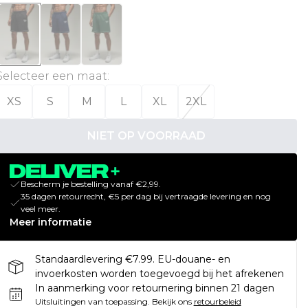
Selecteer een maat
:
XS
S
M
L
XL
2XL
NIET OP VOORRAAD
Bescherm je bestelling vanaf €2,99.
35 dagen retourrecht, €5 per dag bij vertraagde levering en nog
veel meer.
Meer informatie
Standaardlevering €7.99. EU-douane- en
invoerkosten worden toegevoegd bij het afrekenen
In aanmerking voor retournering binnen 21 dagen
Uitsluitingen van toepassing.
Bekijk ons
retourbeleid