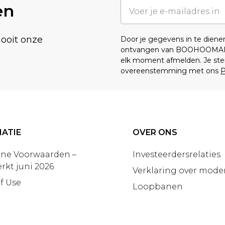
en
nooit onze
Door je gegevens in te dien
ontvangen van BOOHOOMA
elk moment afmelden. Je ste
overeenstemming met ons
P
ATIE
OVER ONS
ne Voorwaarden –
Investeerdersrelaties
rkt juni 2026
Verklaring over moder
f Use
Loopbanen