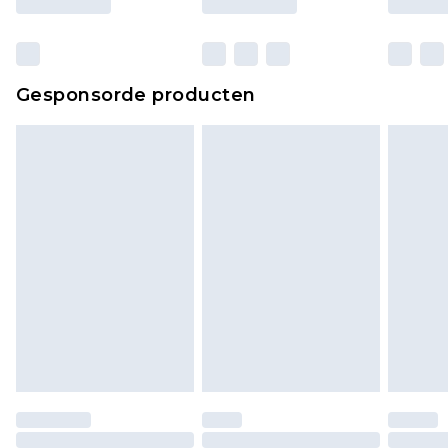
verpakking zitten. Dit heeft geen invloed op uw
wettelijke rechten.
Klik
hier
om ons volledige retourbeleid te
Gesponsorde producten
bekijken.