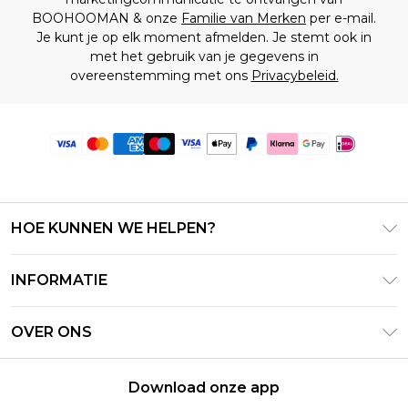
BOOHOOMAN & onze
Familie van Merken
per e-mail.
Je kunt je op elk moment afmelden. Je stemt ook in
met het gebruik van je gegevens in
overeenstemming met ons
Privacybeleid.
HOE KUNNEN WE HELPEN?
Klantenservice
INFORMATIE
Contact Opnemen
Algemene Voorwaarden – Bijgewerkt juni 2026
Retourneer uw bestelling
OVER ONS
Terms of Use
Bezorginformatie
Investeerdersrelaties
Klarna
Retourbeleid – Bijgewerkt mei 2026
Download onze app
Verklaring over moderne slavernij
PayPal