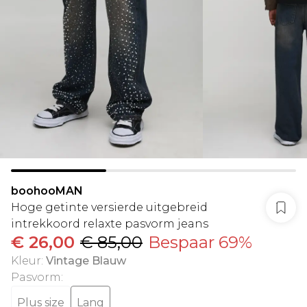
boohooMAN
Hoge getinte versierde uitgebreid
intrekkoord relaxte pasvorm jeans
€ 26,00
€ 85,00
Bespaar 69%
Kleur
:
Vintage Blauw
Pasvorm
:
Plus size
Lang