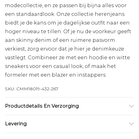
modecollectie, en ze passen bij bijna alles voor
een standaardlook. Onze collectie herenjeans
biedt je de kans om je dagelijkse outfit naar een
hoger niveau te tillen. Of je nu de voorkeur geeft
aan skinny denim of een ruimere pasvorm
verkiest, zorg ervoor dat je hier je denimkeuze
vastlegt. Combineer ze met een hoodie en witte
sneakers voor een casual look, of maak het
formeler met een blazer en instappers.
SKU:
CMM18019-432-267
Productdetails En Verzorging
100% katoen. Het model is 6'4 en draagt UK maat
Levering
L/34
Standaardlevering Nederland
€7.99